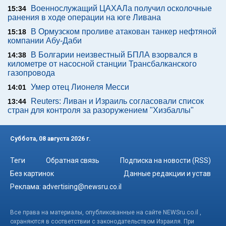
Военнослужащий ЦАХАЛа получил осколочные
15:34
ранения в ходе операции на юге Ливана
В Ормузском проливе атакован танкер нефтяной
15:18
компании Абу-Даби
В Болгарии неизвестный БПЛА взорвался в
14:38
километре от насосной станции Трансбалканского
газопровода
Умер отец Лионеля Месси
14:01
Reuters: Ливан и Израиль согласовали список
13:44
стран для контроля за разоружением "Хизбаллы"
Суббота, 08 августа 2026 г.
Теги
Обратная связь
Подписка на новости (RSS)
Без картинок
Данные редакции и устав
Реклама:
advertising@newsru.co.il
Все права на материалы, опубликованные на сайте NEWSru.co.il ,
охраняются в соответствии с законодательством Израиля. При