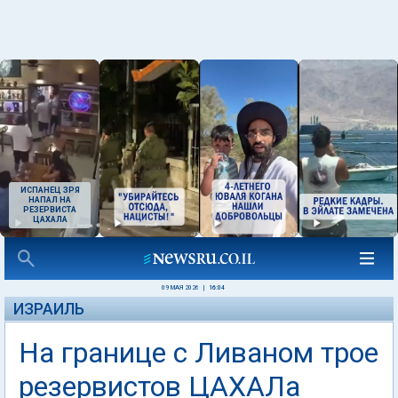
ИСПАНЕЦ ЗРЯ
НАПАЛ НА
РЕЗЕРВИСТА
ЦАХАЛА
09 МАЯ 2026
|
16:04
ИЗРАИЛЬ
На границе с Ливаном трое
резервистов ЦАХАЛа