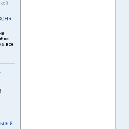
ской
 SOHR
ие
ибли
а, все
.
R
льный