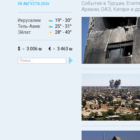
События в Турции, Египт
08 АВГУСТА 2026
Аравии, ОАЭ, Катаре и д
Иерусалим:
19° -
30°
Тель-Авив:
25° -
31°
Эйлат:
28° -
40°
$
3.006 ₪
€
3.463 ₪