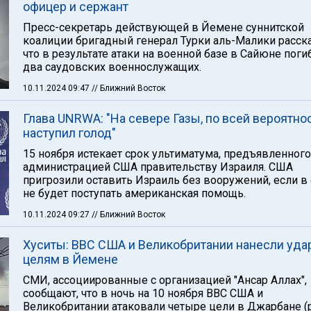
офицер и сержант
Пресс-секретарь действующей в Йемене суннитской
коалиции бригадный генерал Турки аль-Малики расска
что в результате атаки на военной базе в Сайюне поги
два саудовских военнослужащих.
10.11.2024 09:47
// Ближний Восток
Глава UNRWA: "На севере Газы, по всей вероятнос
наступил голод"
15 ноября истекает срок ультиматума, предъявленного
администрацией США правительству Израиля. США
пригрозили оставить Израиль без вооружений, если в
не будет поступать американская помощь.
10.11.2024 09:27
// Ближний Восток
Хуситы: ВВС США и Великобритании нанесли уда
целям в Йемене
СМИ, ассоциированные с организацией "Ансар Аллах",
сообщают, что в ночь на 10 ноября ВВС США и
Великобритании атаковали четыре цели в Джарбане (