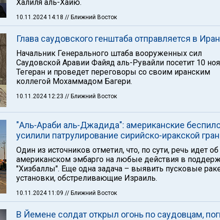
Халиля аль-Хайю.
10.11.2024 14:18
// Ближний Восток
Глава саудовского генштаба отправляется в Иран
Начальник Генерального штаба вооруженных сил
Саудовской Аравии Файяд аль-Рувайли посетит 10 но
Тегеран и проведет переговоры со своим иранским
коллегой Мохаммадом Багери.
10.11.2024 12:23
// Ближний Восток
"Аль-Араби аль-Джадида": американские беспил
усилили патрулирование сирийско-иракской гра
Один из источников отметил, что, по сути, речь идет об
американском эмбарго на любые действия в поддер
"Хизбаллы". Еще одна задача – выявить пусковые рак
установки, обстреливающие Израиль.
10.11.2024 11:09
// Ближний Восток
В Йемене солдат открыл огонь по саудовцам, по