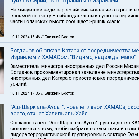
пункт в Сирии, около границы с Израилем
На минувшей неделе российские военные открыли н
восьмой по счету – наблюдательный пункт на сирийск
части Голанских высот, сообщает Sputnik Arabic.
10.11.2024 15:46
// Ближний Восток
Богданов об отказе Катара от посредничества м
Израилем и ХАМАСом: "Видимо, надежды мало"
Заместитель министра иностранных дел России Михаи
Богданов прокомментировал заявление министерств
иностранных дел Катара о приостановке посредничес
усилий.
10.11.2024 14:35
// Ближний Восток
"Аш-Шарк аль-Аусат": новым главой ХАМАСа, ско
всего, станет Халиль аль-Хайя
Согласно газете "Аш-Шарк аль-Аусат", руководство Х
склоняется к тому, чтобы избрать новым главой поли
лидера террористической группировки в секторе Газы