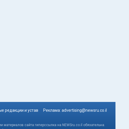
е редакции и устав
Реклама:
advertising@newsru.co.il
и материалов сайта гиперссылка на NEWSru.co.il обязательна.