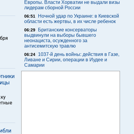
Европы. Власти Хорватии не выдали визы
лидерам сборной России
Ночной удар по Украине: в Киевской
06:51
области есть жертвы, в их числе ребенок
Британские консерваторы
06:29
выдвинули на выборы бывшего
ября
неонациста, осужденного за
антисемитскую травлю
1037-й день войны: действия в Газе,
06:24
Ливане и Сирии, операции в Иудее и
Самарии
отники
ницы
жку
етные
гибли