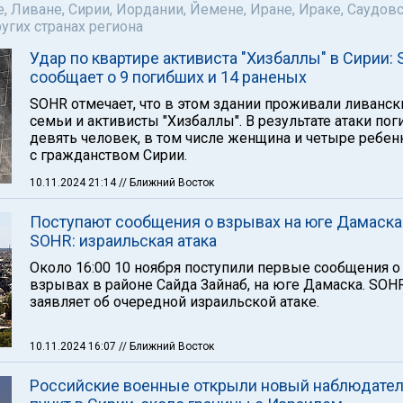
е, Ливане, Сирии, Иордании, Йемене, Иране, Ираке, Саудов
ругих странах региона
Удар по квартире активиста "Хизбаллы" в Сирии:
сообщает о 9 погибших и 14 раненых
SOHR отмечает, что в этом здании проживали ливанск
семьи и активисты "Хизбаллы". В результате атаки пог
девять человек, в том числе женщина и четыре ребенк
с гражданством Сирии.
10.11.2024 21:14
// Ближний Восток
Поступают сообщения о взрывах на юге Дамаска
SOHR: израильская атака
Около 16:00 10 ноября поступили первые сообщения о
взрывах в районе Сайда Зайнаб, на юге Дамаска. SOH
заявляет об очередной израильской атаке.
10.11.2024 16:07
// Ближний Восток
Российские военные открыли новый наблюдате