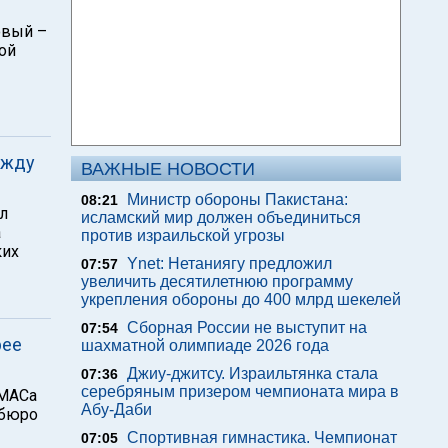
овый –
ой
ежду
ВАЖНЫЕ НОВОСТИ
Министр обороны Пакистана:
08:21
л
исламский мир должен объединиться
а
против израильской угрозы
ких
Ynet: Нетаниягу предложил
07:57
увеличить десятилетнюю программу
укрепления обороны до 400 млрд шекелей
Сборная России не выступит на
07:54
рее
шахматной олимпиаде 2026 года
Джиу-джитсу. Израильтянка стала
07:36
серебряным призером чемпионата мира в
АМАСа
Абу-Даби
тбюро
Спортивная гимнастика. Чемпионат
07:05