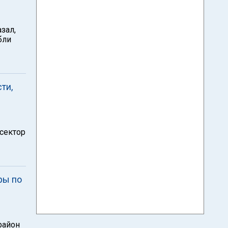
зал,
бли
ти,
 сектор
ры по
район