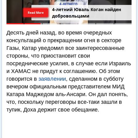
Последний шанс Ирана. Теракт в
Read More
Самарии // Новости Израиля.
Шарп. Финкель. Дубнов
Десять дней назад, во время очередных
консультаций о прекращении огня в секторе
Газы, Катар уведомил все заинтересованные
стороны, что приостановит свои
посреднические усилия, в случае если Израиль
и ХАМАС не придут к соглашению. Об этом
говорится в
заявлении
, сделанном в субботу
вечером официальным представителем МИД
Катара Маджедом аль-Ансари. Он дал понять,
что, поскольку переговоры все-таки зашли в
тупик, Доха держит свое обещание.