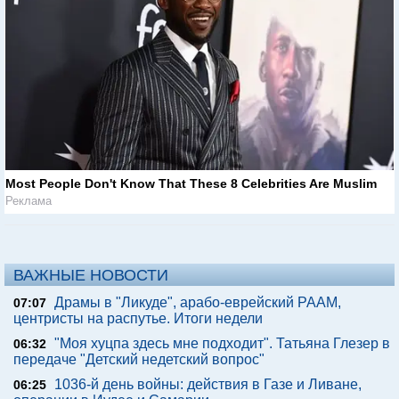
Most People Don't Know That These 8 Celebrities Are Muslim
Реклама
ВАЖНЫЕ НОВОСТИ
Драмы в "Ликуде", арабо-еврейский РААМ,
07:07
центристы на распутье. Итоги недели
"Моя хуцпа здесь мне подходит". Татьяна Глезер в
06:32
передаче "Детский недетский вопрос"
1036-й день войны: действия в Газе и Ливане,
06:25