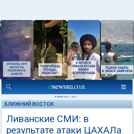
ИСПАНЕЦ ЗРЯ
НАПАЛ НА
РЕЗЕРВИСТА
ЦАХАЛА
18 ИЮНЯ 2026
|
04:11
БЛИЖНИЙ ВОСТОК
Ливанские СМИ: в
результате атаки ЦАХАЛа