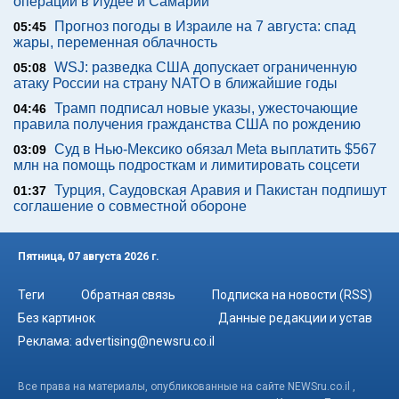
операции в Иудее и Самарии
Прогноз погоды в Израиле на 7 августа: спад
05:45
жары, переменная облачность
WSJ: разведка США допускает ограниченную
05:08
атаку России на страну NATO в ближайшие годы
Трамп подписал новые указы, ужесточающие
04:46
правила получения гражданства США по рождению
Суд в Нью-Мексико обязал Meta выплатить $567
03:09
млн на помощь подросткам и лимитировать соцсети
Турция, Саудовская Аравия и Пакистан подпишут
01:37
соглашение о совместной обороне
Пятница, 07 августа 2026 г.
Теги
Обратная связь
Подписка на новости (RSS)
Без картинок
Данные редакции и устав
Реклама:
advertising@newsru.co.il
Все права на материалы, опубликованные на сайте NEWSru.co.il ,