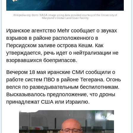
Wikipedia.org. Фото: NASA image using data provided courtesy of the University of
Maryland’s Global Land Cover Facility
Иранское агентство Mehr сообщает о звуках
взрывов в районе расположенного в
Персидском заливе острова Кешм. Как
утверждается, речь идет о нейтрализации не
взорвавшихся боеприпасов.
Вечером 18 мая иранские СМИ сообщили о
работе систем ПВО в районе Тегерана. Огонь
велся по разведывательным беспилотникам.
Высказывалось предположение, что дроны
принадлежат США или Израилю.