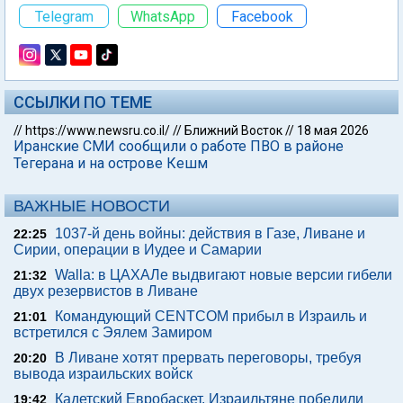
Telegram
WhatsApp
Facebook
ССЫЛКИ ПО ТЕМЕ
//
https://www.newsru.co.il/
//
Ближний Восток
//
18 мая 2026
Иранские СМИ сообщили о работе ПВО в районе
Тегерана и на острове Кешм
ВАЖНЫЕ НОВОСТИ
1037-й день войны: действия в Газе, Ливане и
22:25
Сирии, операции в Иудее и Самарии
Walla: в ЦАХАЛе выдвигают новые версии гибели
21:32
двух резервистов в Ливане
Командующий CENTCOM прибыл в Израиль и
21:01
встретился с Эялем Замиром
В Ливане хотят прервать переговоры, требуя
20:20
вывода израильских войск
Кадетский Евробаскет. Израильтяне победили
19:42