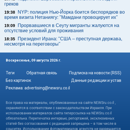
греков
NYP: полиция Нью-Йорка боится беспорядков во
19:38
время визита Нетаниягу: "Мамдани провоцирует их"
Прорвавшиеся в Сеуту мигранты жалуются на
19:09
отсутствие условий для проживания
Президент Ирана: "США – преступная держава,
18:35
несмотря на переговоры"
Воскресенье, 09 августа 2026 г.
Теги
Обратная связь
Подписка на новости (RSS)
Без картинок
Данные редакции и устав
Реклама:
advertising@newsru.co.il
Все права на материалы, опубликованные на сайте NEWSru.co.il ,
охраняются в соответствии с законодательством Израиля. При
использовании материалов сайта гиперссылка на NEWSru.co.il
обязательна. Перепечатка интервью, репортажей, эксклюзивных
статей без согласования с редакцией запрещена – в том числе в
соцсетях. Использование фотоматериалов агентств не разрешается.