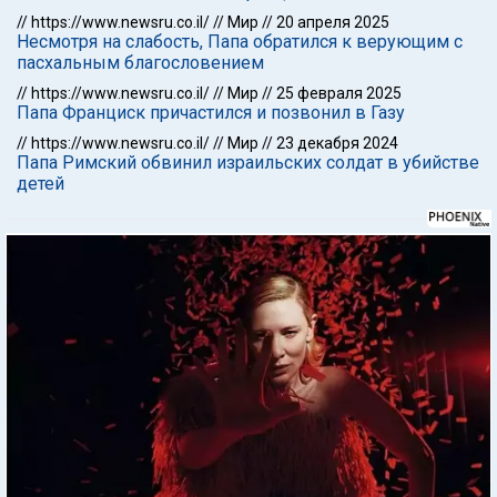
//
https://www.newsru.co.il/
//
Мир
//
20 апреля 2025
Несмотря на слабость, Папа обратился к верующим с
пасхальным благословением
//
https://www.newsru.co.il/
//
Мир
//
25 февраля 2025
Папа Франциск причастился и позвонил в Газу
//
https://www.newsru.co.il/
//
Мир
//
23 декабря 2024
Папа Римский обвинил израильских солдат в убийстве
детей