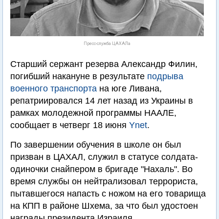
Пресс-служба ЦАХАЛа
Старший сержант резерва Александр Филин,
погибший накануне в результате
подрыва
военного транспорта
на юге Ливана,
репатриировался 14 лет назад из Украины в
рамках молодежной программы НААЛЕ,
сообщает в четверг 18 июня
Ynet
.
По завершении обучения в школе он был
призван в ЦАХАЛ, служил в статусе солдата-
одиночки снайпером в бригаде "Нахаль". Во
время службы он нейтрализовал террориста,
пытавшегося напасть с ножом на его товарища
на КПП в районе Шхема, за что был удостоен
награды президента Израиля.