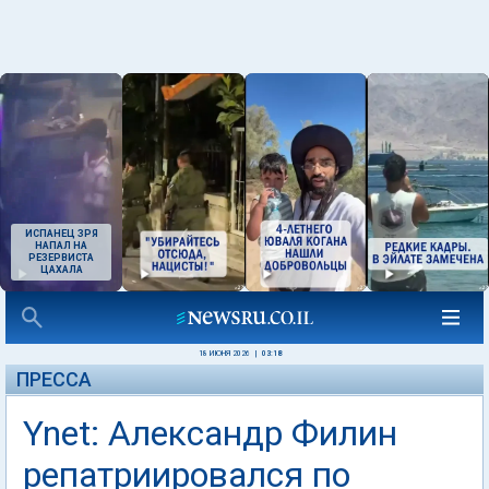
ИСПАНЕЦ ЗРЯ
НАПАЛ НА
РЕЗЕРВИСТА
ЦАХАЛА
18 ИЮНЯ 2026
|
03:18
ПРЕССА
Ynet: Александр Филин
репатриировался по