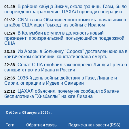
В районе кибуца Зиким, около границы Газы, было
01:49
повреждено заграждение. ЦАХАЛ проводит операцию
CNN: глава Объединенного комитета начальников
01:32
штабов США ищет "выход" из войны с Ираном
В Колумбии вступил в должность новый
01:24
президент: произраильский, пользующийся поддержкой
США
Из Арары в больницу "Сорока" доставлен юноша в
23:25
критическом состоянии, констатирована смерть
Сенат США одобрил законопроект Линдси Грэма о
22:38
санкциях против Ирана и России
1036-й день войны: действия в Газе, Ливане и
22:35
Сирии, операции в Иудее и Самарии
ЦАХАЛ объяснил, почему не сообщил об атаке
22:12
беспилотника "Хизбаллы" на юге Ливана
Суббота, 08 августа 2026 г.
Теги
Обратная связь
Подписка на новости (RSS)