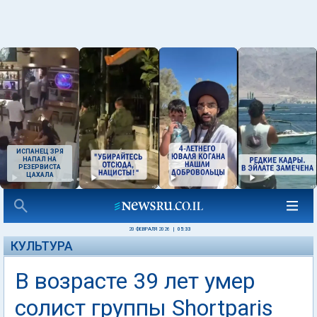
ИСПАНЕЦ ЗРЯ
НАПАЛ НА
РЕЗЕРВИСТА
ЦАХАЛА
20 ФЕВРАЛЯ 2026
|
05:33
КУЛЬТУРА
В возрасте 39 лет умер
солист группы Shortparis