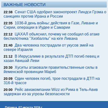
ВАЖНЫЕ НОВОСТИ
Сенат США одобрил законопроект Линдси Грэма о
22:38
санкциях против Ирана и России
1036-й день войны: действия в Газе, Ливане и
22:35
Сирии, операции в Иудее и Самарии
ЦАХАЛ объяснил, почему не сообщил об атаке
22:12
беспилотника "Хизбаллы" на юге Ливана
Два человека пострадали от укусов змей на
21:40
севере Израиля
В Иерусалиме в результате ДТП погиб певец и
21:12
хазан Авишай Леви
Хуситы атаковали правительственные силы в
20:30
йеменской провинции Мариб
Один человек погиб, трое пострадали в ДТП на
20:09
316-й трассе
Рейс авиакомпании Wizz из Рима в Тель-Авив
20:00
задержан из-за угрозы безопасности
Пятница, 07 августа 2026 г.