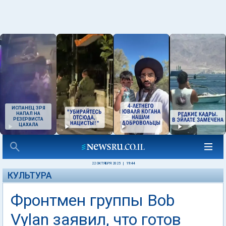
ИСПАНЕЦ ЗРЯ
НАПАЛ НА
РЕЗЕРВИСТА
ЦАХАЛА
22 ОКТЯБРЯ 2025
|
19:44
КУЛЬТУРА
Фронтмен группы Bob
Vylan заявил, что готов