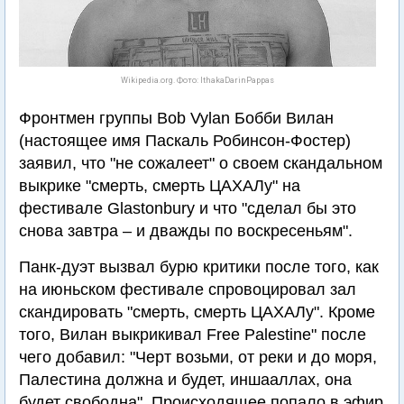
Wikipedia.org. Фото: IthakaDarinPappas
Фронтмен группы Bob Vylan Бобби Вилан
(настоящее имя Паскаль Робинсон-Фостер)
заявил, что "не сожалеет" о своем скандальном
выкрике "смерть, смерть ЦАХАЛу" на
фестивале Glastonbury и что "сделал бы это
снова завтра – и дважды по воскресеньям".
Панк-дуэт вызвал бурю критики после того, как
на июньском фестивале спровоцировал зал
скандировать "смерть, смерть ЦАХАЛу". Кроме
того, Вилан выкрикивал Free Palestine" после
чего добавил: "Черт возьми, от реки и до моря,
Палестина должна и будет, иншааллах, она
будет свободна". Происходящее попало в эфир