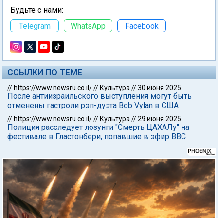
Будьте с нами:
Telegram
WhatsApp
Facebook
ССЫЛКИ ПО ТЕМЕ
//
https://www.newsru.co.il/
//
Культура
//
30 июня 2025
После антиизраильского выступления могут быть
отменены гастроли рэп-дуэта Bob Vylan в США
//
https://www.newsru.co.il/
//
Культура
//
29 июня 2025
Полиция расследует лозунги "Смерть ЦАХАЛу" на
фестивале в Гластонбери, попавшие в эфир BBC