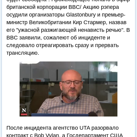
британской корпорации BBC/ Акцию рэпера
осудили организаторы Glastonbury и премьер-
министр Великобритании Кир Стармер, назвав
его "ужасной разжигающей ненависть речью". В
BBC заявили, сожалеют об инциденте и
следовало отреагировать сразу и прервать
трансляцию.
После инцидента агентство UTA разорвало
контракт с Bob Vylan, а Госдепартамент США