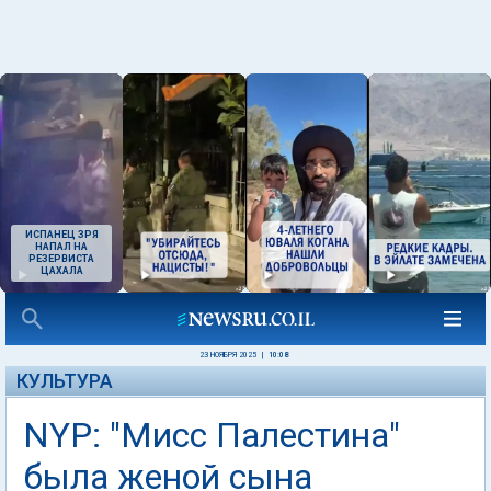
ИСПАНЕЦ ЗРЯ
НАПАЛ НА
РЕЗЕРВИСТА
ЦАХАЛА
23 НОЯБРЯ 2025
|
10:08
КУЛЬТУРА
NYP: "Мисс Палестина"
была женой сына