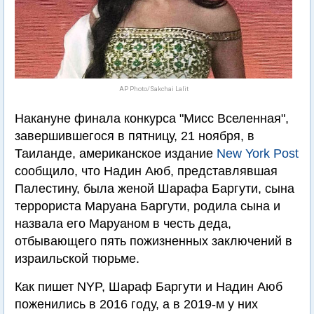
AP Photo/Sakchai Lalit
Накануне финала конкурса "Мисс Вселенная",
завершившегося в пятницу, 21 ноября, в
Таиланде, американское издание
New York Post
сообщило, что Надин Аюб, представлявшая
Палестину, была женой Шарафа Баргути, сына
террориста Маруана Баргути, родила сына и
назвала его Маруаном в честь деда,
отбывающего пять пожизненных заключений в
израильской тюрьме.
Как пишет NYP, Шараф Баргути и Надин Аюб
поженились в 2016 году, а в 2019-м у них