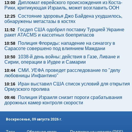
Дипломат еврейского происхождения из Коста-
13:00
Рики, критикующая Израиль, может возглавить ООН
Состояние здоровья Джо Байдена ухудшилось,
12:25
обнаружены метастазы в костях
Госдеп США одобрил поставку Турцией Украине
11:52
ракет ATACMS и кассетных боеприпасов
Полиция Флориды: нападение на синагогу в
10:58
Сарасоте совершено под влиянием Мамдани
1038-й день войны: действия в Газе, Ливане и
10:50
Сирии, операции в Иудее и Самарии
СМИ. УЕФА проведет расследование по "делу
10:44
любовницы Инфантино"
Иран выставил США список условий для открытия
10:16
Ормузского пролива
Полиция Израиля снизит пороги срабатывания
09:46
дорожных камер контроля скорости
Воскресенье, 09 августа 2026 г.
Теги
Обратная связь
Подписка на новости (RSS)