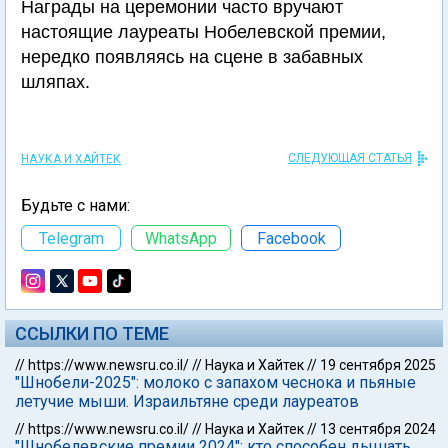
Награды на церемонии часто вручают
настоящие лауреаты Нобелевской премии,
нередко появляясь на сцене в забавных
шляпах.
СЛЕДУЮЩАЯ СТАТЬЯ
НАУКА И ХАЙТЕК
Будьте с нами:
Telegram
WhatsApp
Facebook
ССЫЛКИ ПО ТЕМЕ
//
https://www.newsru.co.il/
//
Наука и Хайтек
//
19 сентября 2025
"Шнобели-2025": молоко с запахом чеснока и пьяные
летучие мыши. Израильтяне среди лауреатов
//
https://www.newsru.co.il/
//
Наука и Хайтек
//
13 сентября 2024
"Шнобелевские премии 2024": кто способен дышать