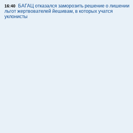
БАГАЦ отказался заморозить решение о лишении
16:40
льгот жертвователей йешивам, в которых учатся
уклонисты
Пятница, 07 августа 2026 г.
Теги
Обратная связь
Подписка на новости (RSS)
Без картинок
Данные редакции и устав
Реклама:
advertising@newsru.co.il
Все права на материалы, опубликованные на сайте NEWSru.co.il ,
охраняются в соответствии с законодательством Израиля. При
использовании материалов сайта гиперссылка на NEWSru.co.il
обязательна. Перепечатка интервью, репортажей, эксклюзивных
статей без согласования с редакцией запрещена – в том числе в
соцсетях. Использование фотоматериалов агентств не разрешается.
© NEWSru.co.il: новости Израиля 2005-2026