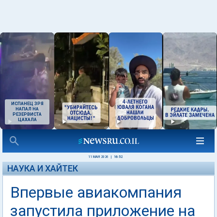
ИСПАНЕЦ ЗРЯ
НАПАЛ НА
РЕЗЕРВИСТА
ЦАХАЛА
11 МАЯ 2026
|
16:52
НАУКА И ХАЙТЕК
Впервые авиакомпания
запустила приложение на