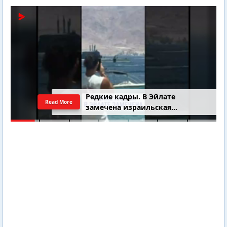
Редкие кадры. В Эйлате
Read More
замечена израильская
подводная лодка