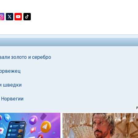
али золото и серебро
норвежец
ли шведки
 Норвегии