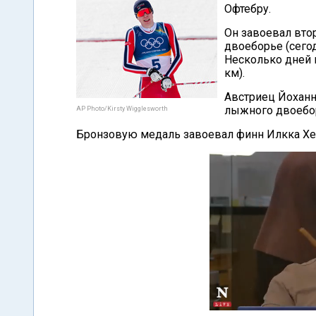
Офтебру.
Он завоевал вт
двоеборье (сего
Несколько дней 
км).
Австриец Йоханн
лыжного двоебо
AP Photo/Kirsty Wigglesworth
Бронзовую медаль завоевал финн Илкка Хе