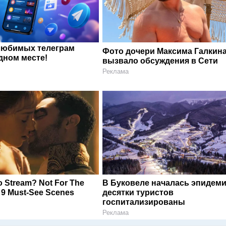
любимых телеграм
Фото дочери Максима Галкин
дном месте!
вызвало обсуждения в Сети
Реклама
o Stream? Not For The
В Буковеле началась эпидеми
 9 Must-See Scenes
десятки туристов
госпитализированы
Реклама