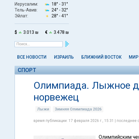
Иерусалим:
18° -
31°
Тель-Авив:
24° -
32°
Эйлат:
28° -
41°
$
3.013 ₪
€
3.478 ₪
ВСЕ НОВОСТИ
ИЗРАИЛЬ
БЛИЖНИЙ ВОСТОК
МИР
СПОРТ
Олимпиада. Лыжное д
норвежец
Лыжи
Зимняя Олимпиада 2026
время публикации: 17 февраля 2026 г., 15:31 | последнее 
Олимпийским че