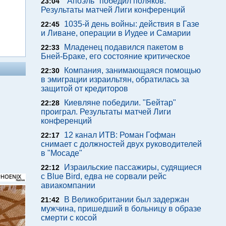
"Апоэль" победил поляков.
23:04
Результаты матчей Лиги конференций
1035-й день войны: действия в Газе
22:45
и Ливане, операции в Иудее и Самарии
Младенец подавился пакетом в
22:33
Бней-Браке, его состояние критическое
Компания, занимающаяся помощью
22:30
в эмиграции израильтян, обратилась за
защитой от кредиторов
Киевляне победили. "Бейтар"
22:28
проиграл. Результаты матчей Лиги
конференций
12 канал ИТВ: Роман Гофман
22:17
снимает с должностей двух руководителей
в "Мосаде"
Израильские пассажиры, судящиеся
22:12
с Blue Bird, едва не сорвали рейс
авиакомпании
В Великобритании был задержан
21:42
мужчина, пришедший в больницу в образе
смерти с косой