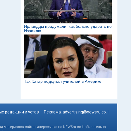
е редакции и устав
Реклама:
advertising@newsru.co.il
и материалов сайта гиперссылка на NEWSru.co.il обязательна.