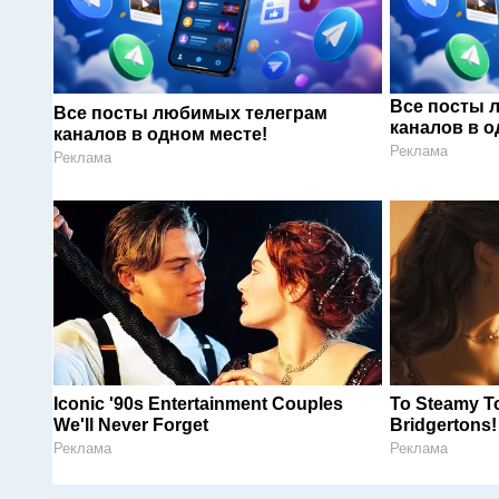
Все посты 
Все посты любимых телеграм
каналов в о
каналов в одном месте!
Реклама
Реклама
Iconic '90s Entertainment Couples
To Steamy T
We'll Never Forget
Bridgertons!
Реклама
Реклама