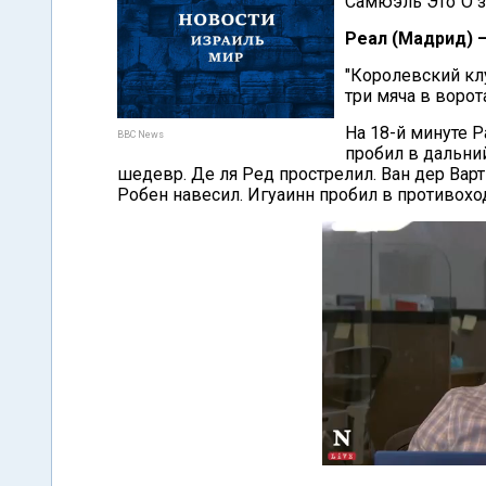
Самюэль Это`О за
Реал (Мадрид) –
"Королевский кл
три мяча в ворот
На 18-й минуте Р
BBC News
пробил в дальний
шедевр. Де ля Ред прострелил. Ван дер Варт
Робен навесил. Игуаинн пробил в противоход