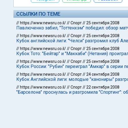
ССЫЛКИ ПО ТЕМЕ
//
https://www.newsru.co.il/
//
Спорт
//
25 сентября 2008
Павлюченко забил, "Тоттенхэм" победил: обзор мат
//
https://www.newsru.co.il/
//
Спорт
//
25 сентября 2008
Кубок английской лиги: "Челси" разгромил клуб Ал
//
https://www.newsru.co.il/
//
Спорт
//
25 сентября 2008
Кубок Тото: "Бейтар" и "Маккаби" (Нетания) проигра
//
https://www.newsru.co.il/
//
Спорт
//
25 сентября 2008
Кубок России: "Рубин" переиграл "Амкар" в серии п
//
https://www.newsru.co.il/
//
Спорт
//
24 сентября 2008
Кубок Английской лиги: молодые "канониры" разг
//
https://www.newsru.co.il/
//
Спорт
//
22 сентября 2008
"Барселона" проснулась и разгромила "Спортинг": о