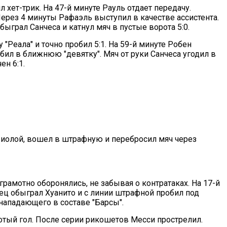
 хет-трик. На 47-й минуте Рауль отдает передачу.
Через 4 минуты Рафаэль выступил в качестве ассистента.
быграл Санчеса и катнул мяч в пустые ворота 5:0.
"Реала" и точно пробил 5:1. На 59-й минуте Робен
бил в ближнюю "девятку". Мяч от руки Санчеса угодил в
ен 6:1.
авиолой, вошел в штрафную и перебросил мяч через
 грамотно оборонялись, не забывая о контратаках. На 17-й
ец обыграл Хуанито и с линии штрафной пробил под
 нападающего в составе "Барсы".
отый гол. После серии рикошетов Месси прострелил.