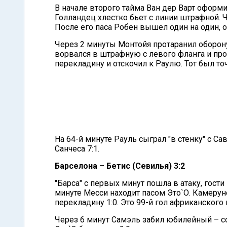
В начале второго тайма Ван дер Варт оформил
Голландец хлестко бьет с линии штрафной. 
После его паса Робен вышел один на один, о
Через 2 минуты Монтойя протаранил оборону 
ворвался в штрафную с левого фланга и про
перекладину и отскочил к Раулю. Тот был точ
На 64-й минуте Рауль сыграл "в стенку" с С
Санчеса 7:1.
Барселона – Бетис (Севилья) 3:2
"Барса" с первых минут пошла в атаку, гости
минуте Месси находит пасом Это`О. Камерун
перекладину 1:0. Это 99-й гол африканского
Через 6 минут Самэль забил юбилейный – с