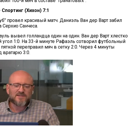
бил 100-й мяч в составе "гранатовых".
 Спортинг (Хихон) 7:1
уб" провел красивый матч. Даниэль Ван дер Варт забил
а Серхио Санчеса.
ауль вывел голландца один на один. Ван дер Варт хлестко
 угол 1:0. На 33-й минуте Рафаэль сотворил футбольный
 пяткой переправил мяч в сетку 2:0. Через 4 минуты
 вратарю 3:0.