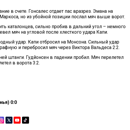
ание в счете. Гонсалес отдает пас вразрез. Эмана на
аркоса, но из убойной позиции послал мяч выше ворот.
ить каталонцев, сильно пробив в дальний угол – немного
евел мяч на угловой после хлесткого удара Капи.
бодный удар. Капи отбросил на Монсона. Сильный удар
трафную и перебросил мяч через Виктора Вальдеса 2:2.
ней штанги. Гудйонсен в падении пробил. Мяч перелетел
летел в ворота 3:2.
ья) 0:0