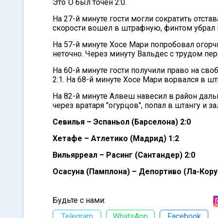
Это`О был точен 2:0.
На 27-й минуте гости могли сократить отстав
скорости вошел в штрафную, финтом убрал М
На 57-й минуте Хосе Мари попробовал огорч
неточно. Через минуту Вальдес с трудом пер
На 60-й минуте гости получили право на сво
2:1. На 68-й минуте Хосе Мари ворвался в ш
На 82-й минуте Алвеш навесил в район даль
через вратаря "огурцов", попал в штангу и за
Севилья – Эспаньол (Барселона) 2:0
Хетафе – Атлетико (Мадрид) 1:2
Вильярреал – Расинг (Сантандер) 2:0
Осасуна (Памплона) – Депортиво (Ла-Корун
Будьте с нами:
Telegram
WhatsApp
Facebook