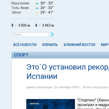
Иерусалим:
20° -
32°
Тель-Авив:
26° -
32°
Эйлат:
29° -
41°
$
3.006 ₪
€
3.463 ₪
ВСЕ НОВОСТИ
ИЗРАИЛЬ
БЛИЖНИЙ ВОСТОК
МИР
СПОРТ
Это`О установил рекор
Испании
время публикации: 25 сентября 2008 г., 08:44 | последнее 
"Спортинг" (Хихо
проиграл и мадри