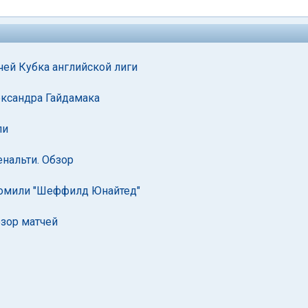
чей Кубка английской лиги
ександра Гайдамака
ли
енальти. Обзор
ромили "Шеффилд Юнайтед"
бзор матчей