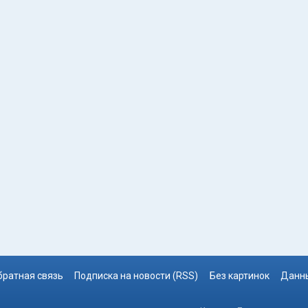
братная связь
Подписка на новости (RSS)
Без картинок
Данны