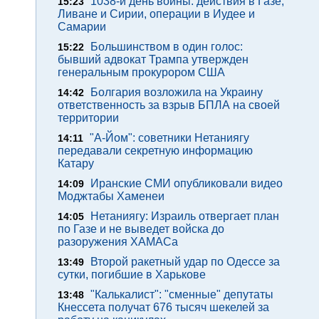
1038-й день войны: действия в Газе,
15:23
Ливане и Сирии, операции в Иудее и
Самарии
Большинством в один голос:
15:22
бывший адвокат Трампа утвержден
генеральным прокурором США
Болгария возложила на Украину
14:42
ответственность за взрыв БПЛА на своей
территории
"А-Йом": советники Нетаниягу
14:11
передавали секретную информацию
Катару
Иранские СМИ опубликовали видео
14:09
Моджтабы Хаменеи
Нетаниягу: Израиль отвергает план
14:05
по Газе и не выведет войска до
разоружения ХАМАСа
Второй ракетный удар по Одессе за
13:49
сутки, погибшие в Харькове
"Калькалист": "сменные" депутаты
13:48
Кнессета получат 676 тысяч шекелей за