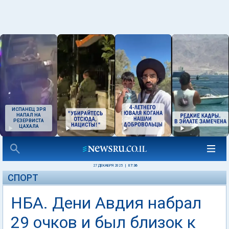
ИСПАНЕЦ ЗРЯ
НАПАЛ НА
РЕЗЕРВИСТА
ЦАХАЛА
27 ДЕКАБРЯ 2025
|
07:36
СПОРТ
НБА. Дени Авдия набрал
29 очков и был близок к