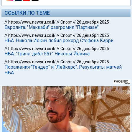
ССЫЛКИ ПО ТЕМЕ
//
https://www.newsru.co.il/
//
Спорт
//
26 декабря 2025
Евролига. "Маккаби" разгромил "Партизан"
//
https://www.newsru.co.il/
//
Спорт
//
26 декабря 2025
НБА. Никола Йокич побил рекорд Стефена Карри
//
https://www.newsru.co.il/
//
Спорт
//
26 декабря 2025
НБА. "Трипл-дабл 55+" Николы Йокича
//
https://www.newsru.co.il/
//
Спорт
//
26 декабря 2025
Поражения "Тендер" и "Лейкерс". Результаты матчей
НБА