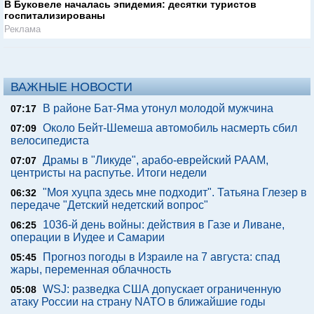
В Буковеле началась эпидемия: десятки туристов
госпитализированы
Реклама
ВАЖНЫЕ НОВОСТИ
В районе Бат-Яма утонул молодой мужчина
07:17
Около Бейт-Шемеша автомобиль насмерть сбил
07:09
велосипедиста
Драмы в "Ликуде", арабо-еврейский РААМ,
07:07
центристы на распутье. Итоги недели
"Моя хуцпа здесь мне подходит". Татьяна Глезер в
06:32
передаче "Детский недетский вопрос"
1036-й день войны: действия в Газе и Ливане,
06:25
операции в Иудее и Самарии
Прогноз погоды в Израиле на 7 августа: спад
05:45
жары, переменная облачность
WSJ: разведка США допускает ограниченную
05:08
атаку России на страну NATO в ближайшие годы