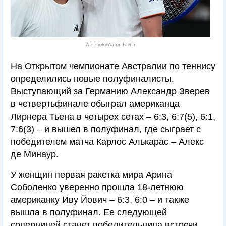
AP Photo/Aaron Favila
На Открытом чемпионате Австралии по теннису
определились новые полуфиналисты.
Выступающий за Германию Александр Зверев
в четвертьфинале обыграл американца
Лирнера Тьена в четырех сетах – 6:3, 6:7(5), 6:1,
7:6(3) – и вышел в полуфинал, где сыграет с
победителем матча Карлос Алькарас – Алекс
де Минаур.
У женщин первая ракетка мира Арина
Соболенко уверенно прошла 18-летнюю
американку Иву Йович – 6:3, 6:0 – и также
вышла в полуфинал. Ее следующей
соперницей станет победительница встречи