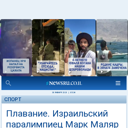
ИСПАНЕЦ ЗРЯ
НАПАЛ НА
РЕЗЕРВИСТА
ЦАХАЛА
30 ЯНВАРЯ 2026
|
05:34
СПОРТ
Плавание. Израильский
паралимпиец Марк Маляр