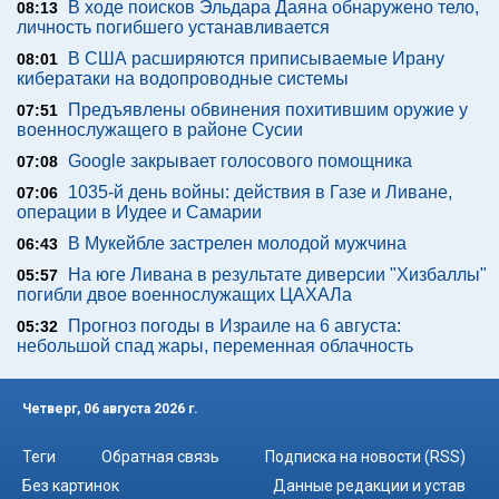
В ходе поисков Эльдара Даяна обнаружено тело,
08:13
личность погибшего устанавливается
В США расширяются приписываемые Ирану
08:01
кибератаки на водопроводные системы
Предъявлены обвинения похитившим оружие у
07:51
военнослужащего в районе Сусии
Google закрывает голосового помощника
07:08
1035-й день войны: действия в Газе и Ливане,
07:06
операции в Иудее и Самарии
В Мукейбле застрелен молодой мужчина
06:43
На юге Ливана в результате диверсии "Хизбаллы"
05:57
погибли двое военнослужащих ЦАХАЛа
Прогноз погоды в Израиле на 6 августа:
05:32
небольшой спад жары, переменная облачность
Четверг, 06 августа 2026 г.
Теги
Обратная связь
Подписка на новости (RSS)
Без картинок
Данные редакции и устав