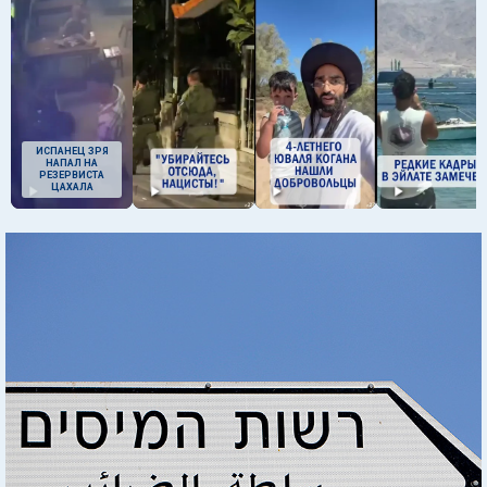
ИСПАНЕЦ ЗРЯ
НАПАЛ НА
РЕЗЕРВИСТА
ЦАХАЛА