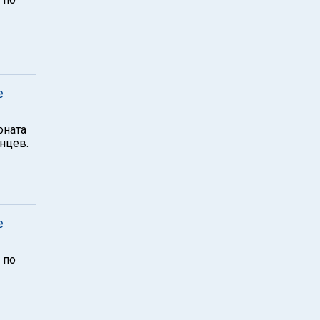
е
оната
нцев.
е
 по