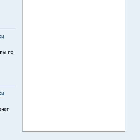
ки
опы по
ки
онат