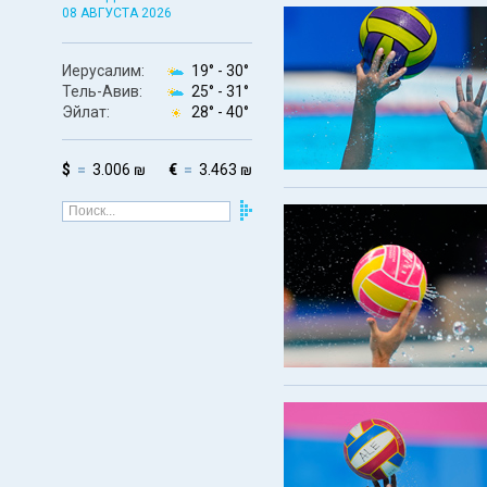
08 АВГУСТА 2026
Иерусалим:
19° -
30°
Тель-Авив:
25° -
31°
Эйлат:
28° -
40°
$
3.006 ₪
€
3.463 ₪