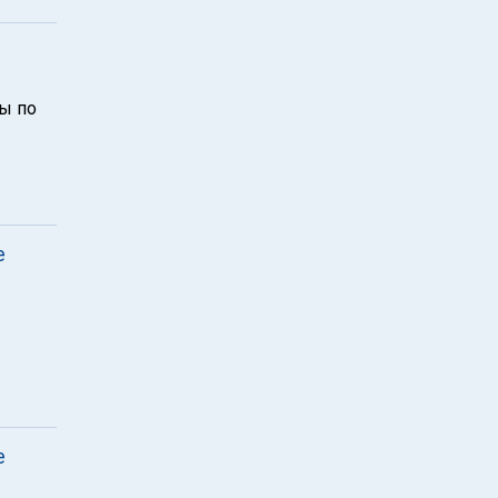
ы по
е
е