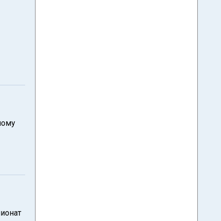
ному
ионат