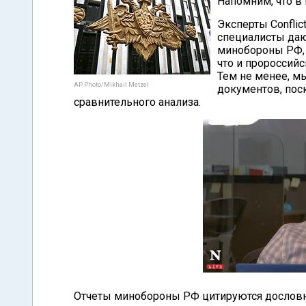
Напомним, что в
Эксперты Conflic
специалисты даю
минобороны РФ, 
что и пророссий
Тем не менее, м
AP Photo/Mikhail Metzel
документов, пос
сравнительного анализа.
Отчеты минобороны РФ цитируются дословно