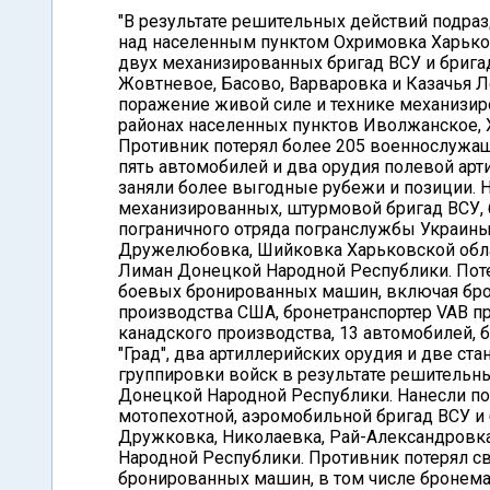
"В результате решительных действий подраз
над населенным пунктом Охримовка Харько
двух механизированных бригад ВСУ и брига
Жовтневое, Басово, Варваровка и Казачья Л
поражение живой силе и технике механизир
районах населенных пунктов Иволжанское, Х
Противник потерял более 205 военнослужа
пять автомобилей и два орудия полевой арт
заняли более выгодные рубежи и позиции. 
механизированных, штурмовой бригад ВСУ, 
пограничного отряда погранслужбы Украины
Дружелюбовка, Шийковка Харьковской облас
Лиман Донецкой Народной Республики. Поте
боевых бронированных машин, включая бр
производства США, бронетранспортер VAB пр
канадского производства, 13 автомобилей, 
"Град", два артиллерийских орудия и две с
группировки войск в результате решительн
Донецкой Народной Республики. Нанесли п
мотопехотной, аэромобильной бригад ВСУ и
Дружковка, Николаевка, Рай-Александровка
Народной Республики. Противник потерял 
бронированных машин, в том числе броне