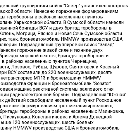
делений группировки войск "Север" установлен контроль
вской области. Нанесено поражение формированиям
ды теробороны в районах населенных пунктов
опань Харьковской области. В Сумской области нанесли
ованной бригады ВСУ и двух бригад теробороны в
отень, Могрица, Рясное и Новая Сечь Сумской области.
щих, танк, бронеавтомобиль HMMWV производства США,
иллерии. Подразделения группировки войск "Запад"
Нанесли поражение живой силе и технике двух
бригады морской пехоты, бригады теробороны и
 в районах населенных пунктов Чернещина,
ти, Лозовое, Рубцы, Щурово, Святогорск и Красный
ри ВСУ составили до 220 военнослужащих, десять
онетранспортер М113 и бронемашину HMMWV
оизводства Франции и бронеавтомобиль "Senator"
боевая машина реактивной системы залпового огня
танции радиоэлектронной борьбы. Подразделения "Южной"
ых действий освободили населенный пункт Роскошное
оражение формированиям трех механизированных,
 бригады теробороны в районах населенных Малиновка,
, Пискуновка, Константиновка и Артема Донецкой
свыше 120 военнослужащих, шесть боевых
машину HMMWV производства США и бронеавтомобиль