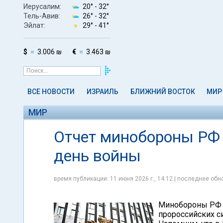
Иерусалим:
20° -
32°
Тель-Авив:
26° -
32°
Эйлат:
29° -
41°
$
3.006 ₪
€
3.463 ₪
ВСЕ НОВОСТИ
ИЗРАИЛЬ
БЛИЖНИЙ ВОСТОК
МИР
МИР
Отчет минобороны РФ о
день войны
время публикации: 11 июня 2026 г., 14:12 | последнее обно
Минобороны РФ 
пророссийских с