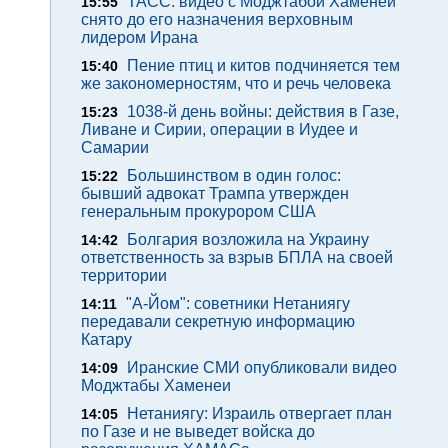
ТАСС: видео с Моджтабой Хаменеи
15:55
снято до его назначения верховным
лидером Ирана
Пение птиц и китов подчиняется тем
15:40
же закономерностям, что и речь человека
1038-й день войны: действия в Газе,
15:23
Ливане и Сирии, операции в Иудее и
Самарии
Большинством в один голос:
15:22
бывший адвокат Трампа утвержден
генеральным прокурором США
Болгария возложила на Украину
14:42
ответственность за взрыв БПЛА на своей
территории
"А-Йом": советники Нетаниягу
14:11
передавали секретную информацию
Катару
Иранские СМИ опубликовали видео
14:09
Моджтабы Хаменеи
Нетаниягу: Израиль отвергает план
14:05
по Газе и не выведет войска до