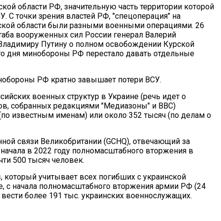
кой области РФ, значительную часть территории которой
 С точки зрения властей РФ, "спецоперация" на
рской области были разными военными операциями. 26
штаба вооруженных сил России генерал Валерий
 Владимиру Путину о полном освобождении Курской
ого дня минобороны РФ перестало давать отдельные
обороны РФ кратно завышает потери ВСУ.
ийских военных структур в Украине (речь идет о
в, собранных редакциями "Медиазоны" и BBC)
по известным именам) или около 352 тысяч (по делам о
нной связи Великобритании (GCHQ), отвечающий за
 начала в 2022 году полномасштабного вторжения в
чти 500 тысяч человек.
s
, который учитывает всех погибших с украинской
е, с начала полномасштабного вторжения армии РФ (24
з вести более 191 тыс. украинских военнослужащих.