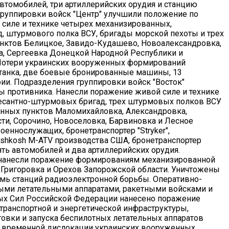
автомобилей, три артиллерийских орудия и станцию
руппировки войск "Центр" улучшили положение по
силе и технике четырех механизированных,
, штурмового полка ВСУ, бригады морской пехоты и трех
унктов Белицкое, Завидо-Кудашево, Новоалександровка,
ка, Сергеевка Донецкой Народной Республики и
Потери украинских вооруженных формирований
танка, две боевые бронированные машины, 13
ии. Подразделения группировки войск "Восток"
 противника. Нанесли поражение живой силе и технике
есантно-штурмовых бригад, трех штурмовых полков ВСУ
енных пунктов Маломихайловка, Александровка,
и, Сорочино, Новоселовка, Барвиновка и Лесное
оеннослужащих, бронетранспортер "Stryker",
hkosh M-ATV производства США, бронетранспортер
ять автомобилей и два артиллерийских орудия.
 нанесли поражение формированиям механизированной
 Григоровка и Орехов Запорожской области. Уничтожены
емь станций радиоэлектронной борьбы. Оперативно-
ыми летательными аппаратами, ракетными войсками и
ых Сил Российской Федерации нанесено поражение
транспортной и энергетической инфраструктуры,
овки и запуска беспилотных летательных аппаратов
ам временной дислокации украинских вооруженных