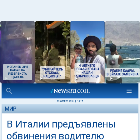
ИСПАНЕЦ ЗРЯ
НАПАЛ НА
РЕЗЕРВИСТА
ЦАХАЛА
13 АПРЕЛЯ 2026
|
13:17
МИР
В Италии предъявлены
обвинения водителю