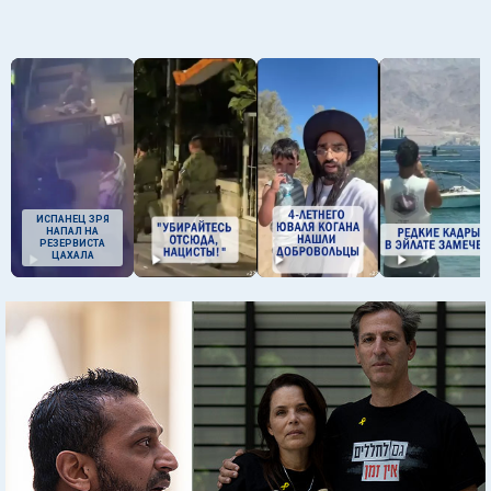
ИСПАНЕЦ ЗРЯ
НАПАЛ НА
РЕЗЕРВИСТА
ЦАХАЛА