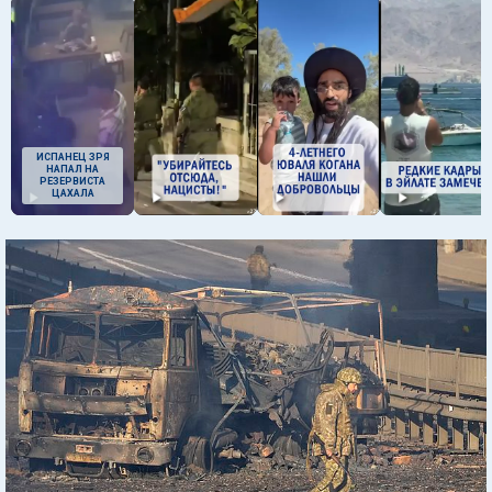
ИСПАНЕЦ ЗРЯ
НАПАЛ НА
РЕЗЕРВИСТА
ЦАХАЛА