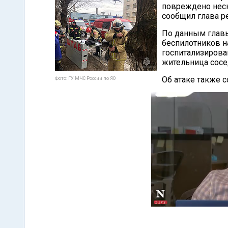
повреждено неск
сообщил глава р
По данным главы
беспилотников н
госпитализирова
жительница сосе
Об атаке также 
Фото: ГУ МЧС России по ЯО