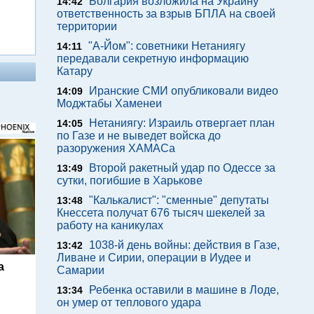
Болгария возложила на Украину
14:42
ответственность за взрыв БПЛА на своей
территории
"А-Йом": советники Нетаниягу
14:11
передавали секретную информацию
Катару
Иранские СМИ опубликовали видео
14:09
Моджтабы Хаменеи
Нетаниягу: Израиль отвергает план
14:05
по Газе и не выведет войска до
разоружения ХАМАСа
Второй ракетный удар по Одессе за
13:49
сутки, погибшие в Харькове
"Калькалист": "сменные" депутаты
13:48
Кнессета получат 676 тысяч шекелей за
работу на каникулах
1038-й день войны: действия в Газе,
13:42
Ливане и Сирии, операции в Иудее и
а
Самарии
Ребенка оставили в машине в Лоде,
13:34
он умер от теплового удара