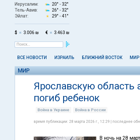
Иерусалим:
20° -
32°
Тель-Авив:
26° -
32°
Эйлат:
29° -
41°
$
3.006 ₪
€
3.463 ₪
ВСЕ НОВОСТИ
ИЗРАИЛЬ
БЛИЖНИЙ ВОСТОК
МИР
МИР
Ярославскую область 
погиб ребенок
Война в Украине
Война в России
время публикации: 28 марта 2026 г., 12:29 | последнее обн
В ночь на 28 мар