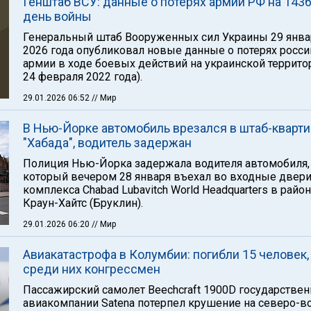
Генштаб ВСУ: данные о потерях армии РФ на 1436
день войны
Генеральный штаб Вооруженных сил Украины 29 янва
2026 года опубликовал новые данные о потерях росс
армии в ходе боевых действий на украинской территор
24 февраля 2022 года).
29.01.2026 06:52
// Мир
В Нью-Йорке автомобиль врезался в штаб-кварти
"Хабада", водитель задержан
Полиция Нью-Йорка задержала водителя автомобиля,
который вечером 28 января въехал во входные двер
комплекса Chabad Lubavitch World Headquarters в райо
Краун-Хайтс (Бруклин).
29.01.2026 06:20
// Мир
Авиакатастрофа в Колумбии: погибли 15 человек,
среди них конгрессмен
Пассажирский самолет Beechcraft 1900D государстве
авиакомпании Satena потерпел крушение на северо-в