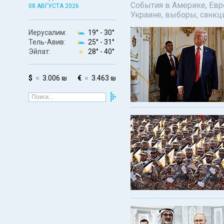
События в Америке, Евро
08 АВГУСТА 2026
Украине, выборы, санкц
Иерусалим:
19° -
30°
Тель-Авив:
25° -
31°
Эйлат:
28° -
40°
$
3.006 ₪
€
3.463 ₪