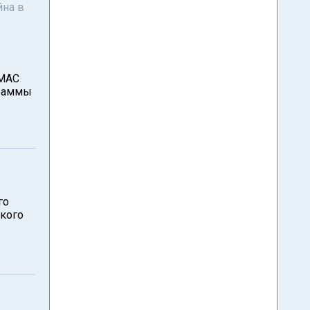
йна в
АМАС
граммы
го
ского