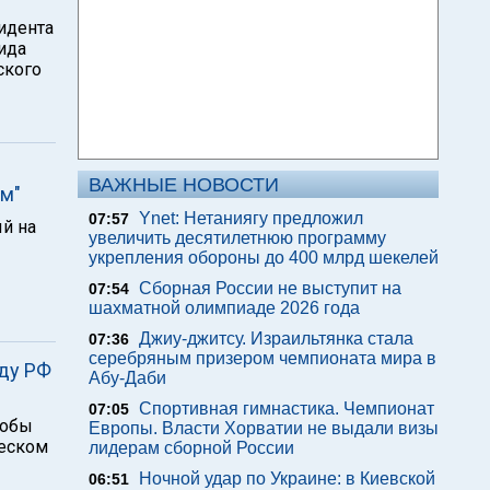
идента
ида
ского
ВАЖНЫЕ НОВОСТИ
ам"
Ynet: Нетаниягу предложил
07:57
й на
увеличить десятилетнюю программу
укрепления обороны до 400 млрд шекелей
Сборная России не выступит на
07:54
шахматной олимпиаде 2026 года
Джиу-джитсу. Израильтянка стала
07:36
серебряным призером чемпионата мира в
ду РФ
Абу-Даби
Спортивная гимнастика. Чемпионат
07:05
кобы
Европы. Власти Хорватии не выдали визы
ческом
лидерам сборной России
Ночной удар по Украине: в Киевской
06:51