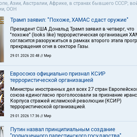
пе, Азии, Австралии, Африке, в странах бывшего СССР; во
ии, ООН
Трамп заявил: "Похоже, ХАМАС сдаст оружие"
Президент США Дональд Трамп заявил в четверг, что
"похоже" (looks like) террористическая организация Х
согласится разоружиться в рамках второго этапа про
прекращения огня в секторе Газы.
29.01.2026 20:48
// Мир
Евросоюз официально признал КСИР
террористической организацией
Министры иностранных дел всех 27 стран Европейско
союза единогласно проголосовали за признание иран
Корпуса стражей исламской революции (КСИР)
террористической организацией.
29.01.2026 17:36
// Мир
Путин назвал принципиальным создание
"полноценного палестинского государства"