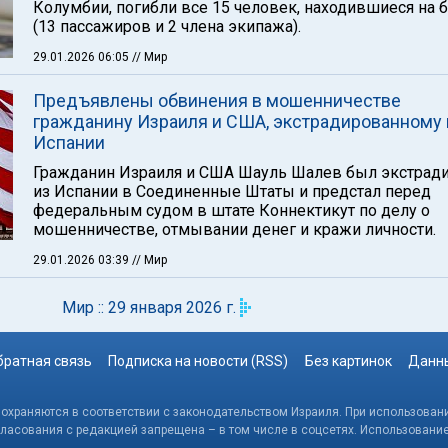
Колумбии, погибли все 15 человек, находившиеся на б
(13 пассажиров и 2 члена экипажа).
29.01.2026 06:05
// Мир
Предъявлены обвинения в мошенничестве
гражданину Израиля и США, экстрадированному 
Испании
Гражданин Израиля и США Шауль Шалев был экстрад
из Испании в Соединенные Штаты и предстал перед
федеральным судом в штате Коннектикут по делу о
мошенничестве, отмывании денег и кражи личности.
29.01.2026 03:39
// Мир
Мир :: 29 января 2026 г.
братная связь
Подписка на новости (RSS)
Без картинок
Данны
, охраняются в соответствии с законодательством Израиля. При использовани
гласования с редакцией запрещена – в том числе в соцсетях. Использовани