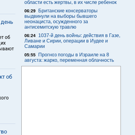
области есть жертвы, в их числе ребенок
Британские консерваторы
06:29
выдвинули на выборы бывшего
 день
неонациста, осужденного за
антисемитскую травлю
1037-й день войны: действия в Газе,
06:24
ет об
Ливане и Сирии, операции в Иудее и
щих
Самарии
зывают
Прогноз погоды в Израиле на 8
05:55
августа: жарко, переменная облачность
кт об
кого
тво