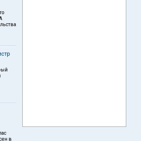
то
А
ульства
истр
рый
л
лас
сен в