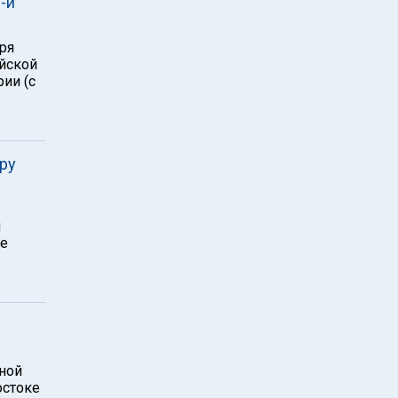
-й
ря
ийской
ии (с
ру
и
не
нной
остоке