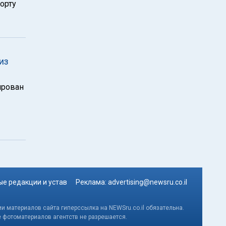
орту
из
ирован
е редакции и устав
Реклама:
advertising@newsru.co.il
и материалов сайта гиперссылка на NEWSru.co.il обязательна.
е фотоматериалов агентств не разрешается.