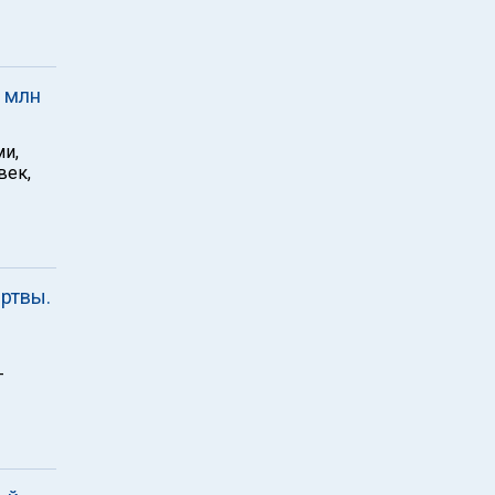
2 млн
ми,
век,
ертвы.
-