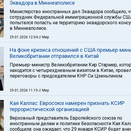
Эквадора в Миннеаполисе
Министерство иностранных дел Эквадора сообщило, ч
сотрудник Федеральной иммиграционной службы СШ
попытался попасть на территорию эквадорского конс
в Миннеаполисе.
29.01.2026 12:04
// Мир
На фоне кризиса отношений с США премьер-мин
Великобритании отправился в Китай
Премьер-министр Великобритании Кир Стармер, кото
находится с четырехдневным визитом в Китае, прове
переговоры с председателем КНР Си Цзиньпином.
29.01.2026 11:19
// Мир
Кая Каллас: Евросоюз намерен признать КСИР
террористической организацией
Верховный представитель Европейского союза по
иностранным делам и политике безопасности Кая Кал
сообщила: она ожидает, что 29 января КСИР будет вне