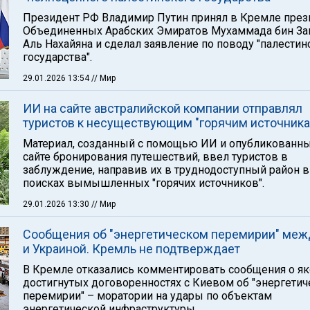
Президент РФ Владимир Путин принял в Кремле през
Объединенных Арабских Эмиратов Мухаммада бин За
Аль Нахайяна и сделал заявление по поводу "палестин
государства".
29.01.2026 13:54
// Мир
ИИ на сайте австралийской компании отправлял
туристов к несуществующим "горячим источник
Материал, созданный с помощью ИИ и опубликованны
сайте бронирования путешествий, ввел туристов в
заблуждение, направив их в труднодоступный район в
поисках вымышленных "горячих источников".
29.01.2026 13:30
// Мир
Сообщения об "энергетическом перемирии" меж
и Украиной. Кремль не подтверждает
В Кремле отказались комментировать сообщения о я
достигнутых договоренностях с Киевом об "энергети
перемирии" – моратории на удары по объектам
энергетической инфраструктуры.