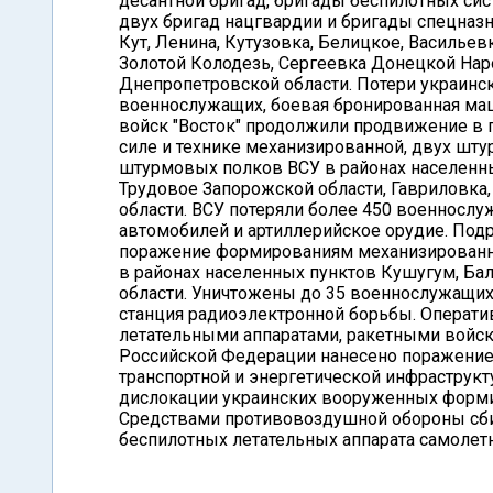
десантной бригад, бригады беспилотных сис
двух бригад нацгвардии и бригады спецназн
Кут, Ленина, Кутузовка, Белицкое, Васильев
Золотой Колодезь, Сергеевка Донецкой На
Днепропетровской области. Потери украин
военнослужащих, боевая бронированная маш
войск "Восток" продолжили продвижение в 
силе и технике механизированной, двух шт
штурмовых полков ВСУ в районах населенны
Трудовое Запорожской области, Гавриловк
области. ВСУ потеряли более 450 военносл
автомобилей и артиллерийское орудие. Под
поражение формированиям механизированно
в районах населенных пунктов Кушугум, Бал
области. Уничтожены до 35 военнослужащи
станция радиоэлектронной борьбы. Операти
летательными аппаратами, ракетными войс
Российской Федерации нанесено поражение 
транспортной и энергетической инфраструк
дислокации украинских вооруженных форми
Средствами противовоздушной обороны сб
беспилотных летательных аппарата самолетн