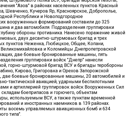
тем, штурмового полка ВСУ, бригады морской пехоты,
ачения "Азов" в районах населенных пунктов Красный
ка, Шевченко, Кучеров Яр, Красноярское, Доброполье,
родной Республики и Новоподгородное
ских вооруженных формирований составили до 325
ина и два автомобиля. Подразделения группировки
глубину обороны противника. Нанесено поражение живой
урмовых, двух десантно-штурмовых бригад и трех
х пунктов Неженка, Любицкое, Общее, Копани,
а, Великомихайловка и Коломийцы Днепропетровской
ужащих, две боевые бронированные машины, пять
разделения группировки войск "Днепр" нанесли
й, горно-штурмовой бригад ВСУ и бригады теробороны
абино, Кирово, Григоровка и Орехов Запорожской
х, две боевые бронированные машины, 20 автомобилей и
вно-тактической авиацией, ударными беспилотными
ками и артиллерией группировок войск Вооруженных Сил
складам боеприпасов и горючего, объектам
туры, используемым ВСУ, а также пунктам временной
рований и иностранных наемников в 139 районах.
иты восемь управляемых авиационных бомб и 634
ого типа".