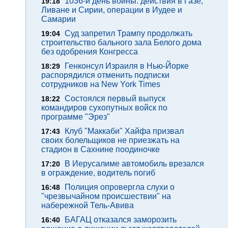
1036-й день войны: действия в Газе,
19:18
Ливане и Сирии, операции в Иудее и
Самарии
Суд запретил Трампу продолжать
19:04
строительство бального зала Белого дома
без одобрения Конгресса
Генконсул Израиля в Нью-Йорке
18:29
распорядился отменить подписки
сотрудников на New York Times
Состоялся первый выпуск
18:22
командиров сухопутных войск по
программе "Эрез"
Клуб "Маккаби" Хайфа призвал
17:43
своих болельщиков не приезжать на
стадион в Сахнине поодиночке
В Иерусалиме автомобиль врезался
17:20
в ограждение, водитель погиб
Полиция опровергла слухи о
16:48
"чрезвычайном происшествии" на
набережной Тель-Авива
БАГАЦ отказался заморозить
16:40