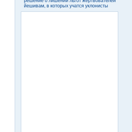
решение о лишении льгот жертвователей
йешивам, в которых учатся уклонисты