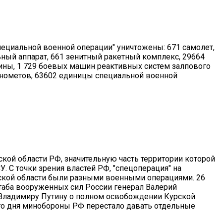
специальной военной операции" уничтожены: 671 самолет,
ьный аппарат, 661 зенитный ракетный комплекс, 29664
ны, 1 729 боевых машин реактивных систем залпового
минометов, 63602 единицы специальной военной
кой области РФ, значительную часть территории которой
 С точки зрения властей РФ, "спецоперация" на
рской области были разными военными операциями. 26
штаба вооруженных сил России генерал Валерий
 Владимиру Путину о полном освобождении Курской
ого дня минобороны РФ перестало давать отдельные