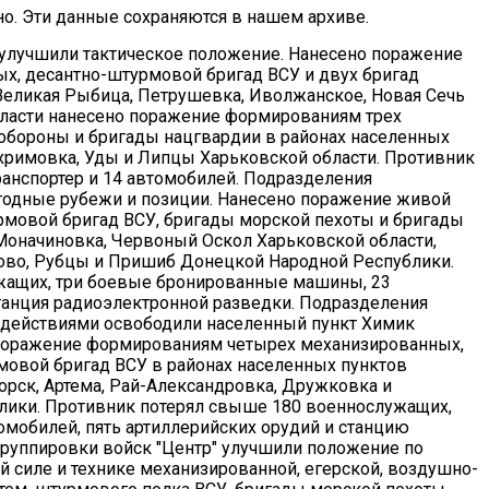
. Эти данные сохраняются в нашем архиве.
 улучшили тактическое положение. Нанесено поражение
ых, десантно-штурмовой бригад ВСУ и двух бригад
Великая Рыбица, Петрушевка, Иволжанское, Новая Сечь
области нанесено поражение формированиям трех
обороны и бригады нацгвардии в районах населенных
Охримовка, Уды и Липцы Харьковской области. Противник
ранспортер и 14 автомобилей. Подразделения
ыгодные рубежи и позиции. Нанесено поражение живой
урмовой бригад ВСУ, бригады морской пехоты и бригады
Моначиновка, Червоный Оскол Харьковской области,
ово, Рубцы и Пришиб Донецкой Народной Республики.
ужащих, три боевые бронированные машины, 23
станция радиоэлектронной разведки. Подразделения
действиями освободили населенный пункт Химик
поражение формированиям четырех механизированных,
мовой бригад ВСУ в районах населенных пунктов
орск, Артема, Рай-Александровка, Дружковка и
лики. Противник потерял свыше 180 военнослужащих,
мобилей, пять артиллерийских орудий и станцию
руппировки войск "Центр" улучшили положение по
 силе и технике механизированной, егерской, воздушно-