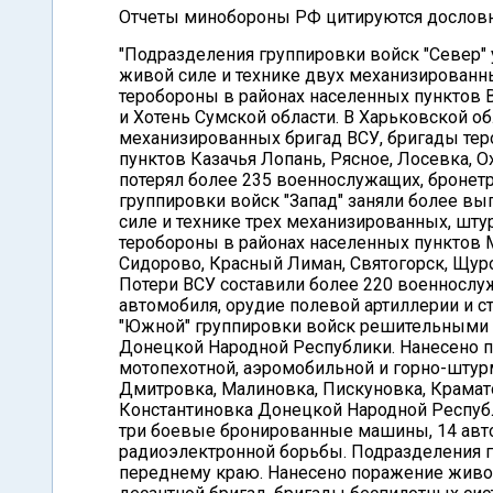
Отчеты минобороны РФ цитируются дословно
"Подразделения группировки войск "Север"
живой силе и технике двух механизированн
теробороны в районах населенных пунктов 
и Хотень Сумской области. В Харьковской 
механизированных бригад ВСУ, бригады тер
пунктов Казачья Лопань, Рясное, Лосевка, 
потерял более 235 военнослужащих, бронет
группировки войск "Запад" заняли более в
силе и технике трех механизированных, шт
теробороны в районах населенных пунктов 
Сидорово, Красный Лиман, Святогорск, Щур
Потери ВСУ составили более 220 военносл
автомобиля, орудие полевой артиллерии и 
"Южной" группировки войск решительными 
Донецкой Народной Республики. Нанесено 
мотопехотной, аэромобильной и горно-штур
Дмитровка, Малиновка, Пискуновка, Крамат
Константиновка Донецкой Народной Респуб
три боевые бронированные машины, 14 авто
радиоэлектронной борьбы. Подразделения г
переднему краю. Нанесено поражение живой