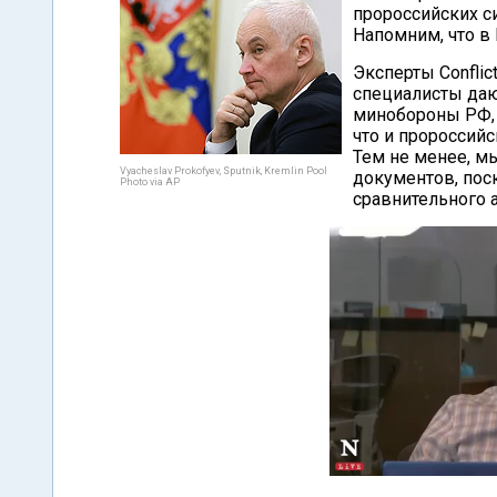
пророссийских с
Напомним, что в
Эксперты Conflic
специалисты даю
минобороны РФ, 
что и пророссий
Тем не менее, м
Vyacheslav Prokofyev, Sputnik, Kremlin Pool
документов, пос
Photo via AP
сравнительного а