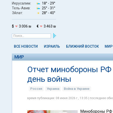
Иерусалим:
18° -
29°
Тель-Авив:
25° -
31°
Эйлат:
28° -
40°
$
3.006 ₪
€
3.463 ₪
ВСЕ НОВОСТИ
ИЗРАИЛЬ
БЛИЖНИЙ ВОСТОК
МИР
МИР
Отчет минобороны РФ о
день войны
Россия
Украина
Война в Украине
время публикации: 08 июня 2026 г., 13:35 | последнее обно
Минобороны РФ 