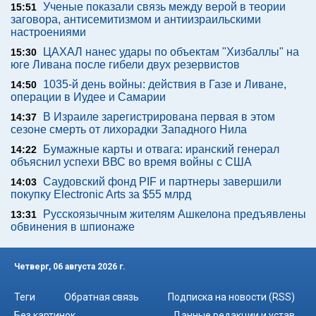
Ученые показали связь между верой в теории
15:51
заговора, антисемитизмом и антиизраильскими
настроениями
ЦАХАЛ нанес удары по объектам "Хизбаллы" на
15:30
юге Ливана после гибели двух резервистов
1035-й день войны: действия в Газе и Ливане,
14:50
операции в Иудее и Самарии
В Израиле зарегистрирована первая в этом
14:37
сезоне смерть от лихорадки Западного Нила
Бумажные карты и отвага: иранский генерал
14:22
объяснил успехи ВВС во время войны с США
Саудовский фонд PIF и партнеры завершили
14:03
покупку Electronic Arts за $55 млрд
Русскоязычным жителям Ашкелона предъявлены
13:31
обвинения в шпионаже
Четверг, 06 августа 2026 г.
Теги
Обратная связь
Подписка на новости (RSS)
Без картинок
Данные редакции и устав