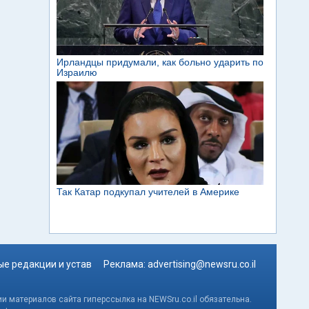
е редакции и устав
Реклама:
advertising@newsru.co.il
и материалов сайта гиперссылка на NEWSru.co.il обязательна.