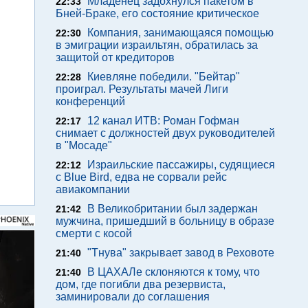
Младенец задохнулся пакетом в
22:33
Бней-Браке, его состояние критическое
Компания, занимающаяся помощью
22:30
в эмиграции израильтян, обратилась за
защитой от кредиторов
Киевляне победили. "Бейтар"
22:28
проиграл. Результаты мачей Лиги
конференций
12 канал ИТВ: Роман Гофман
22:17
снимает с должностей двух руководителей
в "Мосаде"
Израильские пассажиры, судящиеся
22:12
с Blue Bird, едва не сорвали рейс
авиакомпании
В Великобритании был задержан
21:42
мужчина, пришедший в больницу в образе
смерти с косой
"Тнува" закрывает завод в Реховоте
21:40
В ЦАХАЛе склоняются к тому, что
21:40
дом, где погибли два резервиста,
заминировали до соглашения