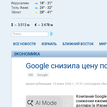
Иерусалим:
18° -
31°
Тель-Авив:
24° -
32°
Эйлат:
28° -
41°
$
3.013 ₪
€
3.478 ₪
ВСЕ НОВОСТИ
ИЗРАИЛЬ
БЛИЖНИЙ ВОСТОК
МИР
ЭКОНОМИКА
Google снизила цену п
ИИ
Google
время публикации: 10 июня 2026 г., 15:31 | последнее обно
Компания Google
снижении ежемеся
доллара (в Израи