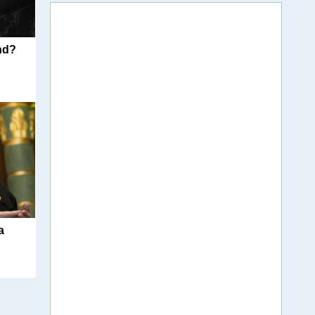
nd?
а