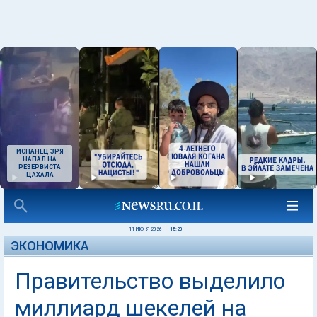
ИСПАНЕЦ ЗРЯ
НАПАЛ НА
РЕЗЕРВИСТА
ЦАХАЛА
11 ИЮНЯ 2026
|
15:20
ЭКОНОМИКА
Правительство выделило
миллиард шекелей на