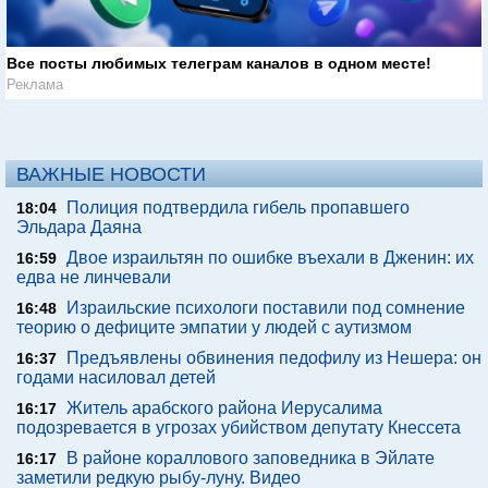
Все посты любимых телеграм каналов в одном месте!
Реклама
ВАЖНЫЕ НОВОСТИ
Полиция подтвердила гибель пропавшего
18:04
Эльдара Даяна
Двое израильтян по ошибке въехали в Дженин: их
16:59
едва не линчевали
Израильские психологи поставили под сомнение
16:48
теорию о дефиците эмпатии у людей с аутизмом
Предъявлены обвинения педофилу из Нешера: он
16:37
годами насиловал детей
Житель арабского района Иерусалима
16:17
подозревается в угрозах убийством депутату Кнессета
В районе кораллового заповедника в Эйлате
16:17
заметили редкую рыбу-луну. Видео