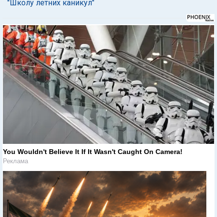
"Школу летних каникул"
You Wouldn't Believe It If It Wasn't Caught On Camera!
Реклама