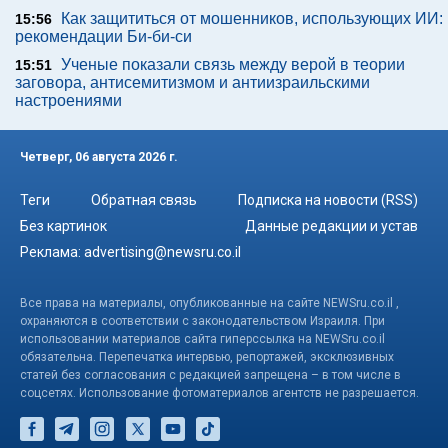
Как защититься от мошенников, использующих ИИ:
15:56
рекомендации Би-би-си
Ученые показали связь между верой в теории
15:51
заговора, антисемитизмом и антиизраильскими
настроениями
Четверг, 06 августа 2026 г.
Теги
Обратная связь
Подписка на новости (RSS)
Без картинок
Данные редакции и устав
Реклама:
advertising@newsru.co.il
Все права на материалы, опубликованные на сайте NEWSru.co.il ,
охраняются в соответствии с законодательством Израиля. При
использовании материалов сайта гиперссылка на NEWSru.co.il
обязательна. Перепечатка интервью, репортажей, эксклюзивных
статей без согласования с редакцией запрещена – в том числе в
соцсетях. Использование фотоматериалов агентств не разрешается.