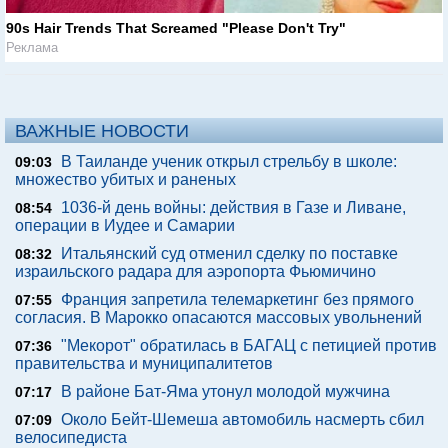
90s Hair Trends That Screamed "Please Don't Try"
Реклама
ВАЖНЫЕ НОВОСТИ
В Таиланде ученик открыл стрельбу в школе:
09:03
множество убитых и раненых
1036-й день войны: действия в Газе и Ливане,
08:54
операции в Иудее и Самарии
Итальянский суд отменил сделку по поставке
08:32
израильского радара для аэропорта Фьюмичино
Франция запретила телемаркетинг без прямого
07:55
согласия. В Марокко опасаются массовых увольнений
"Мекорот" обратилась в БАГАЦ с петицией против
07:36
правительства и муниципалитетов
В районе Бат-Яма утонул молодой мужчина
07:17
Около Бейт-Шемеша автомобиль насмерть сбил
07:09
велосипедиста