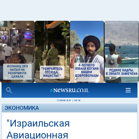
ИСПАНЕЦ ЗРЯ
НАПАЛ НА
РЕЗЕРВИСТА
ЦАХАЛА
12 ИЮНЯ 2026
|
06:18
ЭКОНОМИКА
"Израильская
Авиационная