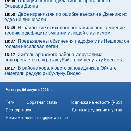
Полиция подтвердила гибель пропавшего
18:04
Эльдара Даяна
Двое израильтян по ошибке въехали в Дженин: их
16:59
едва не линчевали
Израильские психологи поставили под сомнение
16:48
теорию о дефиците эмпатии у людей с аутизмом
Предъявлены обвинения педофилу из Нешера: он
16:37
годами насиловал детей
Житель арабского района Иерусалима
16:17
подозревается в угрозах убийством депутату Кнессета
В районе кораллового заповедника в Эйлате
16:17
заметили редкую рыбу-луну. Видео
Четверг, 06 августа 2026 г.
Теги
Обратная связь
Подписка на новости (RSS)
Без картинок
Данные редакции и устав
Реклама:
advertising@newsru.co.il