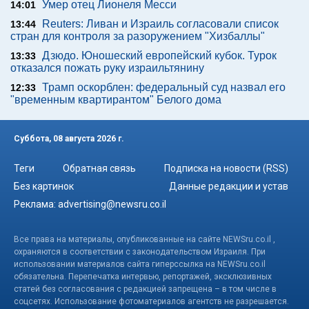
Умер отец Лионеля Месси
14:01
Reuters: Ливан и Израиль согласовали список
13:44
стран для контроля за разоружением "Хизбаллы"
Дзюдо. Юношеский европейский кубок. Турок
13:33
отказался пожать руку израильтянину
Трамп оскорблен: федеральный суд назвал его
12:33
"временным квартирантом" Белого дома
Суббота, 08 августа 2026 г.
Теги
Обратная связь
Подписка на новости (RSS)
Без картинок
Данные редакции и устав
Реклама:
advertising@newsru.co.il
Все права на материалы, опубликованные на сайте NEWSru.co.il ,
охраняются в соответствии с законодательством Израиля. При
использовании материалов сайта гиперссылка на NEWSru.co.il
обязательна. Перепечатка интервью, репортажей, эксклюзивных
статей без согласования с редакцией запрещена – в том числе в
соцсетях. Использование фотоматериалов агентств не разрешается.