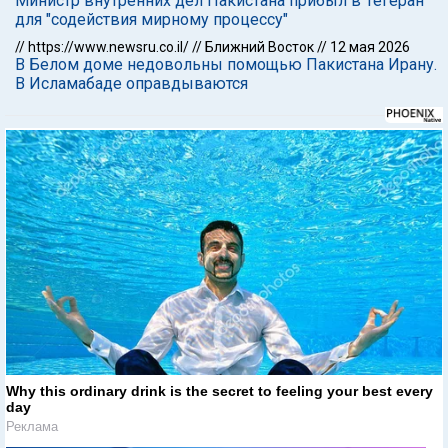
Министр внутренних дел Пакистана прибыл в Тегеран
для "содействия мирному процессу"
//
https://www.newsru.co.il/
//
Ближний Восток
//
12 мая 2026
В Белом доме недовольны помощью Пакистана Ирану.
В Исламабаде оправдываются
Why this ordinary drink is the secret to feeling your best every
day
Реклама