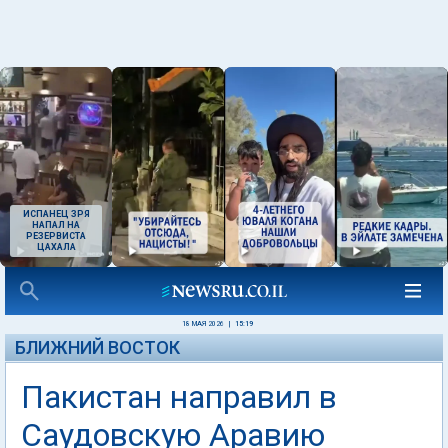
ИСПАНЕЦ ЗРЯ
НАПАЛ НА
РЕЗЕРВИСТА
ЦАХАЛА
18 МАЯ 2026
|
15:19
БЛИЖНИЙ ВОСТОК
Пакистан направил в
Саудовскую Аравию