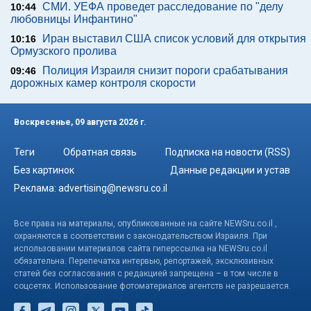
СМИ. УЕФА проведет расследование по "делу
10:44
любовницы Инфантино"
Иран выставил США список условий для открытия
10:16
Ормузского пролива
Полиция Израиля снизит пороги срабатывания
09:46
дорожных камер контроля скорости
Воскресенье, 09 августа 2026 г.
Теги
Обратная связь
Подписка на новости (RSS)
Без картинок
Данные редакции и устав
Реклама:
advertising@newsru.co.il
Все права на материалы, опубликованные на сайте NEWSru.co.il ,
охраняются в соответствии с законодательством Израиля. При
использовании материалов сайта гиперссылка на NEWSru.co.il
обязательна. Перепечатка интервью, репортажей, эксклюзивных
статей без согласования с редакцией запрещена – в том числе в
соцсетях. Использование фотоматериалов агентств не разрешается.