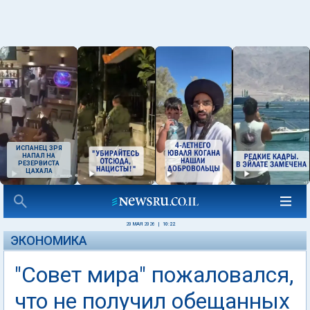
ИСПАНЕЦ ЗРЯ
НАПАЛ НА
РЕЗЕРВИСТА
ЦАХАЛА
20 МАЯ 2026
|
10:22
ЭКОНОМИКА
"Совет мира" пожаловался,
что не получил обещанных