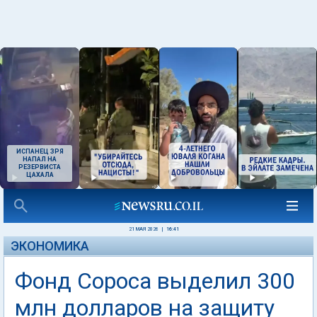
ИСПАНЕЦ ЗРЯ
НАПАЛ НА
РЕЗЕРВИСТА
ЦАХАЛА
21 МАЯ 2026
|
16:41
ЭКОНОМИКА
Фонд Сороса выделил 300
млн долларов на защиту