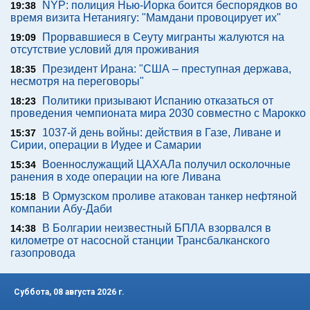
NYP: полиция Нью-Йорка боится беспорядков во
19:38
время визита Нетаниягу: "Мамдани провоцирует их"
Прорвавшиеся в Сеуту мигранты жалуются на
19:09
отсутствие условий для проживания
Президент Ирана: "США – преступная держава,
18:35
несмотря на переговоры"
Политики призывают Испанию отказаться от
18:23
проведения чемпионата мира 2030 совместно с Марокко
1037-й день войны: действия в Газе, Ливане и
15:37
Сирии, операции в Иудее и Самарии
Военнослужащий ЦАХАЛа получил осколочные
15:34
ранения в ходе операции на юге Ливана
В Ормузском проливе атакован танкер нефтяной
15:18
компании Абу-Даби
В Болгарии неизвестный БПЛА взорвался в
14:38
километре от насосной станции Трансбалканского
газопровода
Суббота, 08 августа 2026 г.