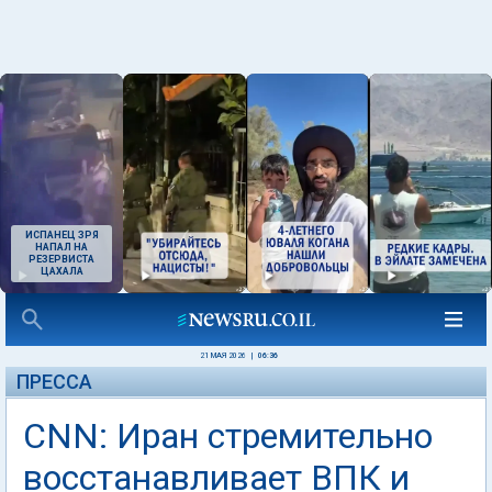
ИСПАНЕЦ ЗРЯ
НАПАЛ НА
РЕЗЕРВИСТА
ЦАХАЛА
21 МАЯ 2026
|
06:36
ПРЕССА
CNN: Иран стремительно
восстанавливает ВПК и