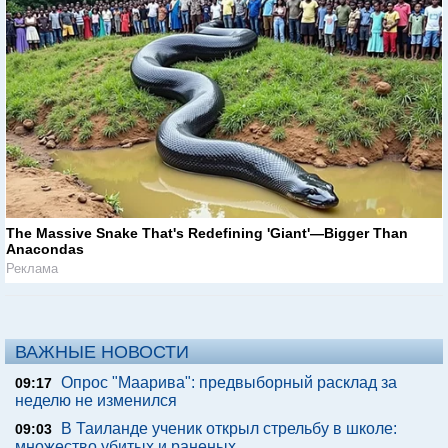
The Massive Snake That's Redefining 'Giant'—Bigger Than
Anacondas
Реклама
ВАЖНЫЕ НОВОСТИ
Опрос "Mаарива": предвыборный расклад за
09:17
неделю не изменился
В Таиланде ученик открыл стрельбу в школе:
09:03
множество убитых и раненых