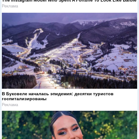
The Instagram Model Who Spent A Fortune To Look Like Barbie
Реклама
В Буковеле началась эпидемия: десятки туристов
госпитализированы
Реклама