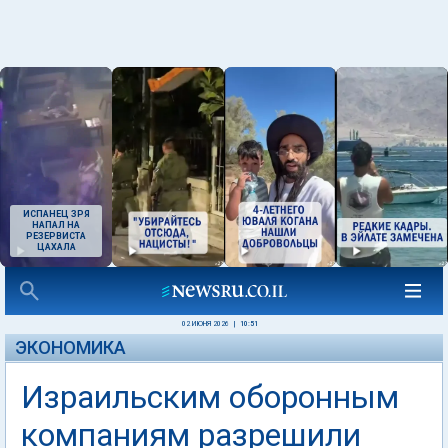
ИСПАНЕЦ ЗРЯ
НАПАЛ НА
РЕЗЕРВИСТА
ЦАХАЛА
02 ИЮНЯ 2026
|
10:51
ЭКОНОМИКА
Израильским оборонным
компаниям разрешили