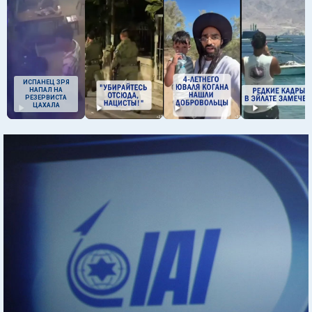
ИСПАНЕЦ ЗРЯ
НАПАЛ НА
РЕЗЕРВИСТА
ЦАХАЛА