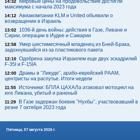
Мировые цены на продовольствие достигли
14:32
максимума с начала 2023 года
Авиакомпании KLM и United объявили о
14:12
возвращении в Израиль
1036-й день войны: действия в Газе, Ливане и
13:02
Сирии, операции в Иудее и Самарии
Умер шестимесячный младенец из Бней-Брака,
12:58
задохнувшийся из-за пластикового пакета
Одобрена закупка Израилем еще двух эскадрилий
12:10
F-35I и F-15IA
Драмы в "Ликуде", арабо-еврейский РААМ,
12:00
центристы на распутье. Итоги недели
Источники: БПЛА ЦАХАЛа атаковал мотоцикл на
11:55
юге Ливана, убитый и раненый
В Газе задержан боевик "Нухбы", участвовавший в
11:29
резне 7 октября 2023 года
Пятница, 07 августа 2026 г.