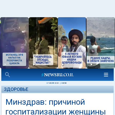
ИСПАНЕЦ ЗРЯ
НАПАЛ НА
РЕЗЕРВИСТА
ЦАХАЛА
07 ИЮЛЯ 2026
|
08:58
ЗДОРОВЬЕ
Минздрав: причиной
госпитализации женщины