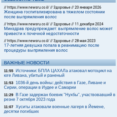
//
https://www.newsru.co.il/
//
Здоровье
//
20 января 2026
Женщина госпитализирована в тяжелом состоянии
после выпрямления волос
//
https://www.newsru.co.il/
//
Здоровье
//
11 декабря 2024
Минздрав предупреждает: выпрямление волос может
привести к почечной недостаточности
//
https://www.newsru.co.il/
//
Здоровье
//
28 мая 2023
17-летняя девушка попала в реанимацию после
процедуры выпрямления волос
ВАЖНЫЕ НОВОСТИ
Источники: БПЛА ЦАХАЛа атаковал мотоцикл на
11:55
юге Ливана, убитый и раненый
1036-й день войны: действия в Газе, Ливане и
11:53
Сирии, операции в Иудее и Самарии
В Газе задержан боевик "Нухбы", участвовавший в
11:29
резне 7 октября 2023 года
Хуситы атаковали военные лагеря в Йемене,
11:07
десятки погибших