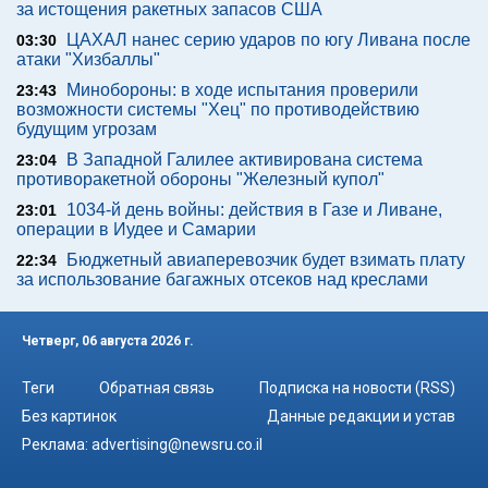
за истощения ракетных запасов США
ЦАХАЛ нанес серию ударов по югу Ливана после
03:30
атаки "Хизбаллы"
Минобороны: в ходе испытания проверили
23:43
возможности системы "Хец" по противодействию
будущим угрозам
В Западной Галилее активирована система
23:04
противоракетной обороны "Железный купол"
1034-й день войны: действия в Газе и Ливане,
23:01
операции в Иудее и Самарии
Бюджетный авиаперевозчик будет взимать плату
22:34
за использование багажных отсеков над креслами
Четверг, 06 августа 2026 г.
Теги
Обратная связь
Подписка на новости (RSS)
Без картинок
Данные редакции и устав
Реклама:
advertising@newsru.co.il