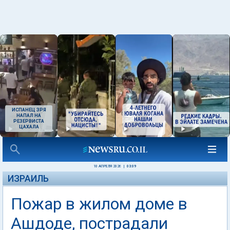
ИСПАНЕЦ ЗРЯ
НАПАЛ НА
РЕЗЕРВИСТА
ЦАХАЛА
10 АПРЕЛЯ 2026
|
03:09
ИЗРАИЛЬ
Пожар в жилом доме в
Ашдоде, пострадали