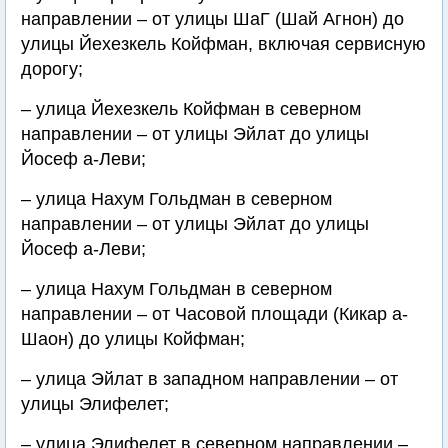
направлении – от улицы ШаГ (Шай Агнон) до
улицы Йехезкель Койфман, включая сервисную
дорогу;
– улица Йехезкель Койфман в северном
направлении – от улицы Эйлат до улицы
Йосеф а-Леви;
– улица Нахум Гольдман в северном
направлении – от улицы Эйлат до улицы
Йосеф а-Леви;
– улица Нахум Гольдман в северном
направлении – от Часовой площади (Кикар а-
Шаон) до улицы Койфман;
– улица Эйлат в западном направлении – от
улицы Элифелет;
– улица Элифелет в северном направлении –