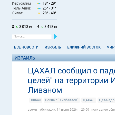
Иерусалим:
18° -
29°
Тель-Авив:
25° -
31°
Эйлат:
28° -
40°
$
3.013 ₪
€
3.478 ₪
ВСЕ НОВОСТИ
ИЗРАИЛЬ
БЛИЖНИЙ ВОСТОК
МИР
ИЗРАИЛЬ
ЦАХАЛ сообщил о пад
целей" на территории 
Ливаном
Ливан
Война с "Хизбаллой"
ЦАХАЛ
Цева ад
время публикации: 14 июня 2026 г., 20:00 | последнее обно