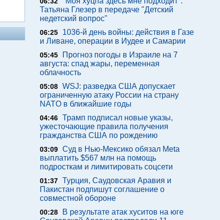
"Моя хуцпа здесь мне подходит".
06:32
Татьяна Глезер в передаче "Детский
недетский вопрос"
1036-й день войны: действия в Газе
06:25
и Ливане, операции в Иудее и Самарии
Прогноз погоды в Израиле на 7
05:45
августа: спад жары, переменная
облачность
WSJ: разведка США допускает
05:08
ограниченную атаку России на страну
NATO в ближайшие годы
Трамп подписал новые указы,
04:46
ужесточающие правила получения
гражданства США по рождению
Суд в Нью-Мексико обязал Meta
03:09
выплатить $567 млн на помощь
подросткам и лимитировать соцсети
Турция, Саудовская Аравия и
01:37
Пакистан подпишут соглашение о
совместной обороне
В результате атак хуситов на юге
00:28