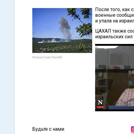
После того, как 
военные сообщили
и упала на израи
ЦАХАЛ также соо
израильских сил 
Michael Giladi/Flash90
Будьте с нами: