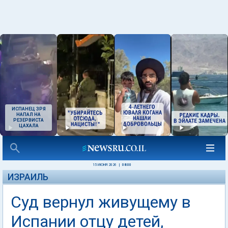
ИСПАНЕЦ ЗРЯ
НАПАЛ НА
РЕЗЕРВИСТА
ЦАХАЛА
15 ИЮНЯ 2026
|
08:00
ИЗРАИЛЬ
Суд вернул живущему в
Испании отцу детей,