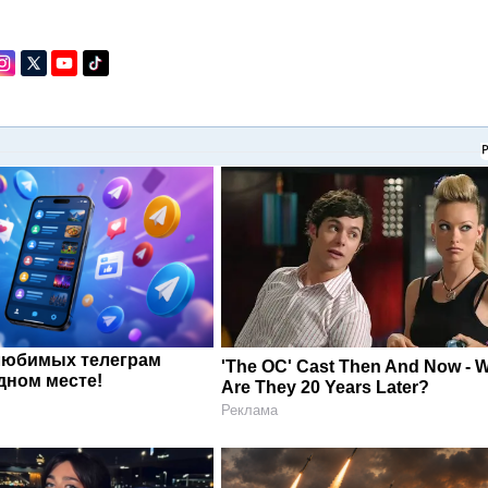
любимых телеграм
'The OC' Cast Then And Now - 
дном месте!
Are They 20 Years Later?
Реклама