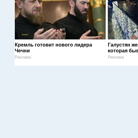
Кремль готовит нового лидера
Галустян ж
Чечни
которая быв
Реклама
Реклама