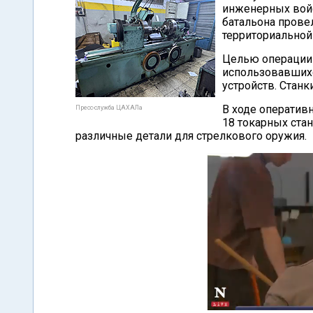
инженерных войс
батальона прове
территориальной
Целью операции 
использовавшихс
устройств. Стан
В ходе оператив
Пресс-служба ЦАХАЛа
18 токарных ста
различные детали для стрелкового оружия.