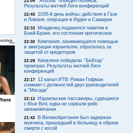
"Апоэль" победил поляков.
23:04
Результаты матчей Лиги конференций
1035-й день войны: действия в Газе
22:45
и Ливане, операции в Иудее и Самарии
Младенец подавился пакетом в
22:33
Бней-Браке, его состояние критическое
Компания, занимающаяся помощью
22:30
в эмиграции израильтян, обратилась за
защитой от кредиторов
Киевляне победили. "Бейтар"
22:28
проиграл. Результаты матчей Лиги
конференций
12 канал ИТВ: Роман Гофман
22:17
снимает с должностей двух руководителей
в "Мосаде"
Израильские пассажиры, судящиеся
22:12
Where
с Blue Bird, едва не сорвали рейс
авиакомпании
В Великобритании был задержан
21:42
мужчина, пришедший в больницу в образе
смерти с косой