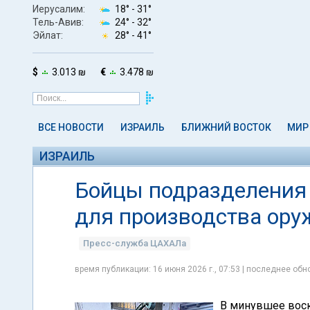
Иерусалим:
18° -
31°
Тель-Авив:
24° -
32°
Эйлат:
28° -
41°
$
3.013 ₪
€
3.478 ₪
ВСЕ НОВОСТИ
ИЗРАИЛЬ
БЛИЖНИЙ ВОСТОК
МИР
ИЗРАИЛЬ
Бойцы подразделения 
для производства оруж
Пресс-служба ЦАХАЛа
время публикации: 16 июня 2026 г., 07:53 | последнее обно
В минувшее воск