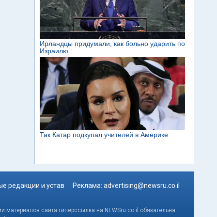
е редакции и устав
Реклама:
advertising@newsru.co.il
и материалов сайта гиперссылка на NEWSru.co.il обязательна.