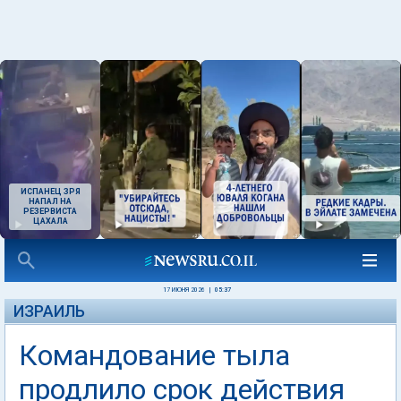
ИСПАНЕЦ ЗРЯ
НАПАЛ НА
РЕЗЕРВИСТА
ЦАХАЛА
17 ИЮНЯ 2026
|
05:37
ИЗРАИЛЬ
Командование тыла
продлило срок действия