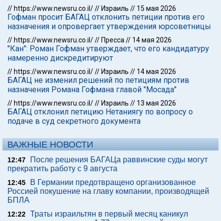
//
https://www.newsru.co.il/
//
Израиль
//
15 мая 2026
Гофман просит БАГАЦ отклонить петиции против его
назначения и опровергает утверждения юрсоветницы
//
https://www.newsru.co.il/
//
Пресса
//
14 мая 2026
"Кан": Роман Гофман утверждает, что его кандидатуру
намеренно дискредитируют
//
https://www.newsru.co.il/
//
Израиль
//
14 мая 2026
БАГАЦ не изменил решений по петициям против
назначения Романа Гофмана главой "Мосада"
//
https://www.newsru.co.il/
//
Израиль
//
13 мая 2026
БАГАЦ отклонил петицию Нетаниягу по вопросу о
подаче в суд секретного документа
ВАЖНЫЕ НОВОСТИ
После решения БАГАЦа раввинские суды могут
12:47
прекратить работу с 9 августа
В Германии предотвращено организованное
12:45
Россией покушение на главу компании, производящей
БПЛА
Траты израильтян в первый месяц каникул
12:22