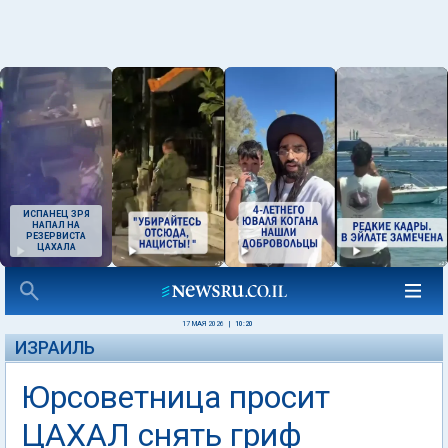
ИСПАНЕЦ ЗРЯ
НАПАЛ НА
РЕЗЕРВИСТА
ЦАХАЛА
17 МАЯ 2026
|
10:20
ИЗРАИЛЬ
Юрсоветница просит
ЦАХАЛ снять гриф