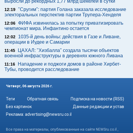
выросли до рекордных 1,77 млрд шекелей в сутки
"Сругим": партия Голана заказала исследование
12:19
электоральных перспектив партии Трупера-Хенделя
ФИФА извинилась за попытку приватизировать
12:06
чемпионат мира. Инфантино остается
1035-й день войны: действия в Газе и Ливане,
12:02
операции в Иудее и Самарии
ЦАХАЛ: "Хизбалла" создала тысячи объектов
11:45
военной инфраструктуры в деревнях южного Ливана
Нападение и поджоги домов в районе Хирбет-
11:16
Тубы, проводится расследование
Четверг, 06 августа 2026 г.
Теги
Обратная связь
Подписка на новости (RSS)
Без картинок
Данные редакции и устав
Реклама:
advertising@newsru.co.il
Все права на материалы, опубликованные на сайте NEWSru.co.il ,