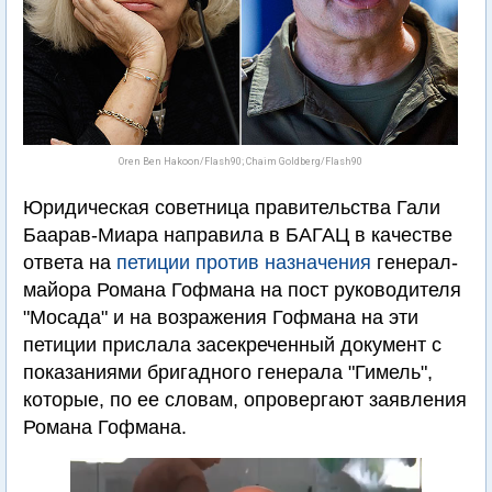
Oren Ben Hakoon/Flash90; Chaim Goldberg/Flash90
Юридическая советница правительства Гали
Баарав-Миара направила в БАГАЦ в качестве
ответа на
петиции против назначения
генерал-
майора Романа Гофмана на пост руководителя
"Мосада" и на возражения Гофмана на эти
петиции прислала засекреченный документ с
показаниями бригадного генерала "Гимель",
которые, по ее словам, опровергают заявления
Романа Гофмана.