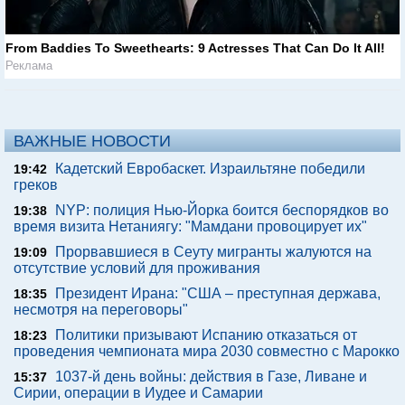
From Baddies To Sweethearts: 9 Actresses That Can Do It All!
Реклама
ВАЖНЫЕ НОВОСТИ
Кадетский Евробаскет. Израильтяне победили
19:42
греков
NYP: полиция Нью-Йорка боится беспорядков во
19:38
время визита Нетаниягу: "Мамдани провоцирует их"
Прорвавшиеся в Сеуту мигранты жалуются на
19:09
отсутствие условий для проживания
Президент Ирана: "США – преступная держава,
18:35
несмотря на переговоры"
Политики призывают Испанию отказаться от
18:23
проведения чемпионата мира 2030 совместно с Марокко
1037-й день войны: действия в Газе, Ливане и
15:37
Сирии, операции в Иудее и Самарии