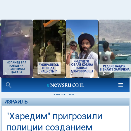
ИСПАНЕЦ ЗРЯ
НАПАЛ НА
РЕЗЕРВИСТА
ЦАХАЛА
20 МАЯ 2026
|
11:06
ИЗРАИЛЬ
"Харедим" пригрозили
полиции созданием