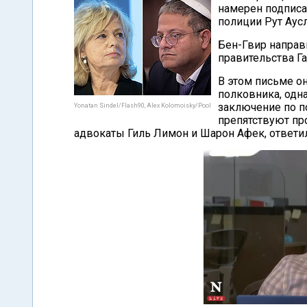
намерен подписа
полиции Рут Аусл
Бен-Гвир напра
правительства Г
В этом письме о
полковника, одна
заключение по по
Yonatan Sindel/Flash90, Alex Kolomoisky/Pool
препятствуют п
адвокаты Гиль Лимон и Шарон Афек, ответили