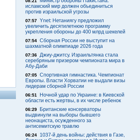
Министр обороны Пакистана:
08:21
исламский мир должен объединиться
против израильской угрозы
Ynet: Нетаниягу предложил
07:57
увеличить десятилетнюю программу
укрепления обороны до 400 млрд шекелей
Сборная России не выступит на
07:54
шахматной олимпиаде 2026 года
Джиу-джитсу. Израильтянка стала
07:36
серебряным призером чемпионата мира в
Абу-Даби
Спортивная гимнастика. Чемпионат
07:05
Европы. Власти Хорватии не выдали визы
лидерам сборной России
Ночной удар по Украине: в Киевской
06:51
области есть жертвы, в их числе ребенок
Британские консерваторы
06:29
выдвинули на выборы бывшего
неонациста, осужденного за
антисемитскую травлю
1037-й день войны: действия в Газе,
06:24