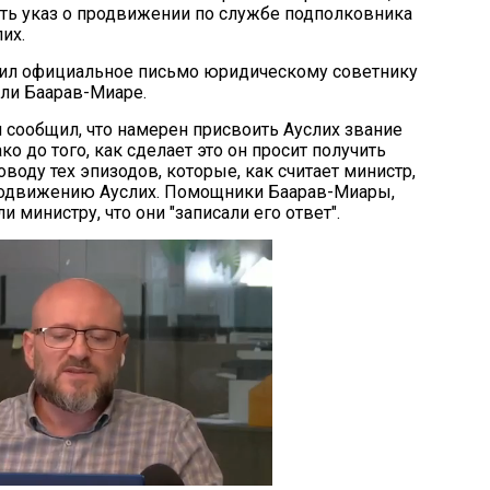
ть указ о продвижении по службе подполковника
их.
вил официальное письмо юридическому советнику
али Баарав-Миаре.
н сообщил, что намерен присвоить Ауслих звание
ко до того, как сделает это он просит получить
воду тех эпизодов, которые, как считает министр,
родвижению Ауслих. Помощники Баарав-Миары,
 министру, что они "записали его ответ".