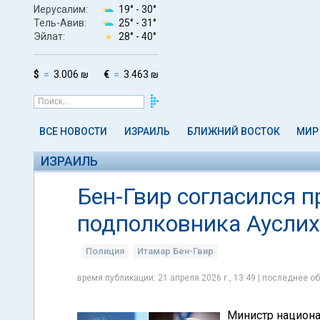
Иерусалим:
19° -
30°
Тель-Авив:
25° -
31°
Эйлат:
28° -
40°
$
3.006 ₪
€
3.463 ₪
ВСЕ НОВОСТИ
ИЗРАИЛЬ
БЛИЖНИЙ ВОСТОК
МИР
ИЗРАИЛЬ
Бен-Гвир согласился п
подполковника Ауслих
Полиция
Итамар Бен-Гвир
время публикации: 21 апреля 2026 г., 13:49 | последнее об
Министр национа