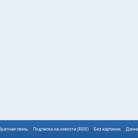
братная связь
Подписка на новости (RSS)
Без картинок
Данны