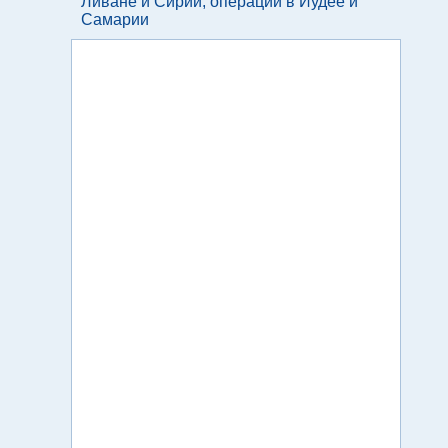
Ливане и Сирии, операции в Иудее и
Самарии