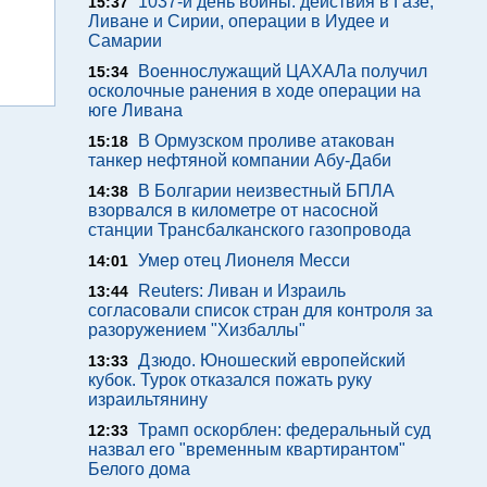
1037-й день войны: действия в Газе,
15:37
Ливане и Сирии, операции в Иудее и
Самарии
Военнослужащий ЦАХАЛа получил
15:34
осколочные ранения в ходе операции на
юге Ливана
В Ормузском проливе атакован
15:18
танкер нефтяной компании Абу-Даби
В Болгарии неизвестный БПЛА
14:38
взорвался в километре от насосной
станции Трансбалканского газопровода
Умер отец Лионеля Месси
14:01
Reuters: Ливан и Израиль
13:44
согласовали список стран для контроля за
разоружением "Хизбаллы"
Дзюдо. Юношеский европейский
13:33
кубок. Турок отказался пожать руку
израильтянину
Трамп оскорблен: федеральный суд
12:33
назвал его "временным квартирантом"
Белого дома