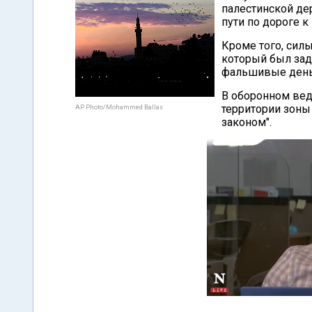
палестинской де
пути по дороге к
Кроме того, сил
который был зад
фальшивые день
В оборонном вед
территории зоны
AP Photo/Mohammed Ballas
законом".