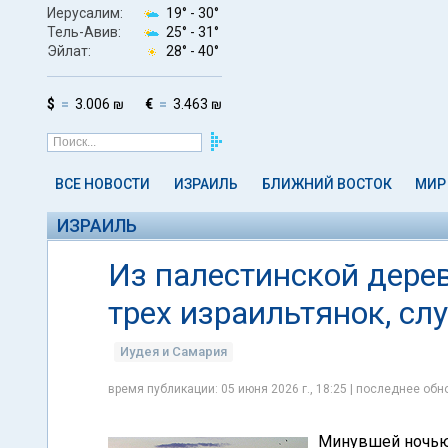
Иерусалим:
19° -
30°
Тель-Авив:
25° -
31°
Эйлат:
28° -
40°
$
3.006 ₪
€
3.463 ₪
ВСЕ НОВОСТИ
ИЗРАИЛЬ
БЛИЖНИЙ ВОСТОК
МИР
ИЗРАИЛЬ
Из палестинской дере
трех израильтянок, сл
Иудея и Самария
время публикации: 05 июня 2026 г., 18:25 | последнее обно
Минувшей ночью