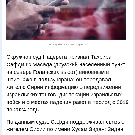
Пресс-служба полиции Израиля
Окружной суд Нацерета признал Тахрира
Сафди из Масадэ (друзский населенный пункт
на севере Голанских высот) виновным в
шпионаже в пользу Ирана: он передавал
жителю Сирии информацию о передвижении
израильских танков, дислокации израильских
войск и о местах падения ракет в период с 2019
по 2024 годы.
По данным суда, Сафди поддерживал связь с
жителем Сирии по имени Хусам Зидан: Зидан